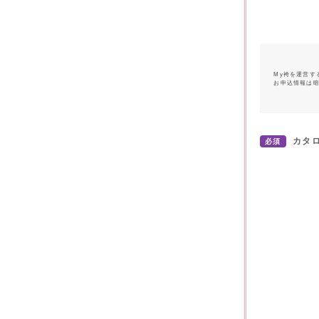
My袴を運営す
お申込情報は
カタ
必須