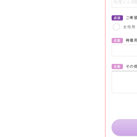
ご希
必須
女性用
袴着
任意
その
任意