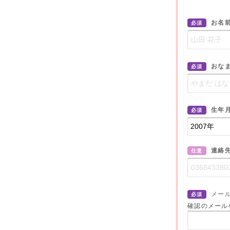
お名
必須
おな
必須
生年
必須
連絡
任意
メー
必須
確認のメール