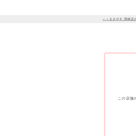
＜＜まきやす 岡崎店
この店舗