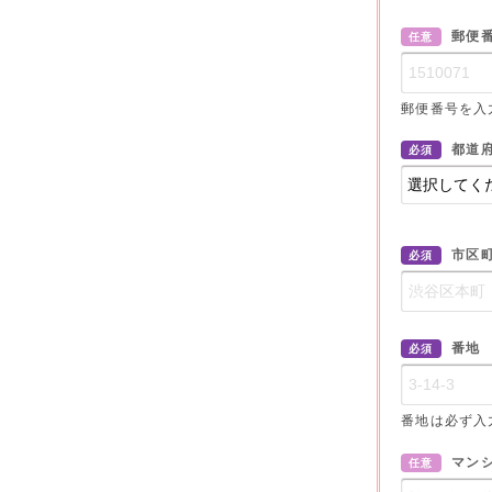
郵便
任意
郵便番号を入
都道
必須
市区
必須
番地
必須
番地は必ず入
マン
任意