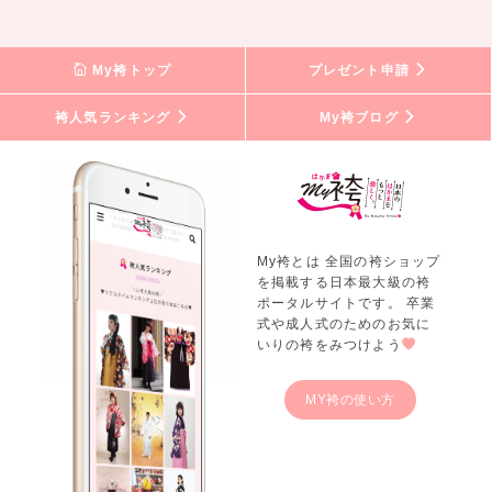
My袴トップ
プレゼント申請
袴人気ランキング
My袴ブログ
My袴とは 全国の袴ショップ
を掲載する日本最大級の袴
ポータルサイトです。 卒業
式や成人式のためのお気に
いりの袴をみつけよう
MY袴の使い方