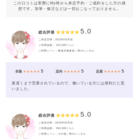
この口コミは実際にMy袴から来店予約・ご成約をした方の感
想です。加筆・修正などは一切おこなっておりません。
5.0
総合評価
ご来店日時：2023年03月頃
ご利用金額： ¥23,000くらい
ご利用シーン：教員式典参加／袴のレンタル
5
5
5
衣装
★★★★★
店内
★★★★★
店員
★★★★★
夜遅くまで営業されているので、働いている方には便利だと思
いました。
5.0
総合評価
ご来店日時：2023年02月頃
ご利用金額： ¥60,000くらい
ご利用シーン：その他／袴のレンタル