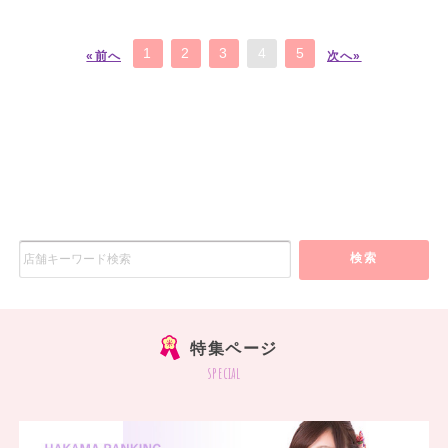
1
2
3
4
5
«前へ
次へ»
検索
特集ページ
special