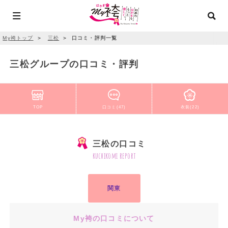
My袴トップ
＞
三松
＞
口コミ・評判一覧
三松グループの口コミ・評判
TOP
口コミ(47)
衣装(22)
三松の口コミ
kuchikomi report
関東
My袴の口コミについて