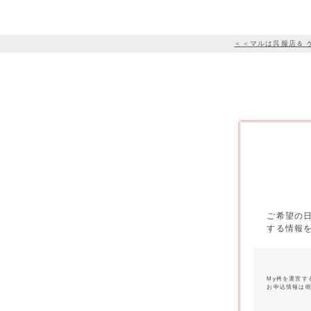
＜＜マルは呉服店＆ 
ご希望の
する情報
My袴を運営す
お申込情報は