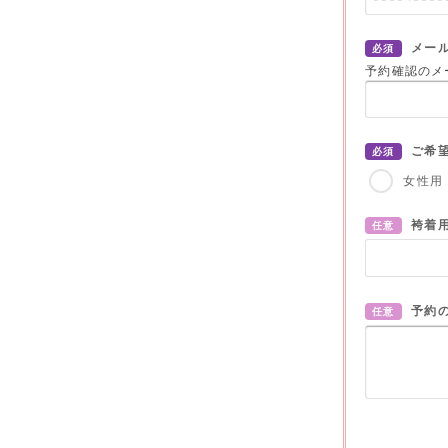
メー
必須
予約確認のメ
ご希
必須
女性用
袴着
任意
予約
任意