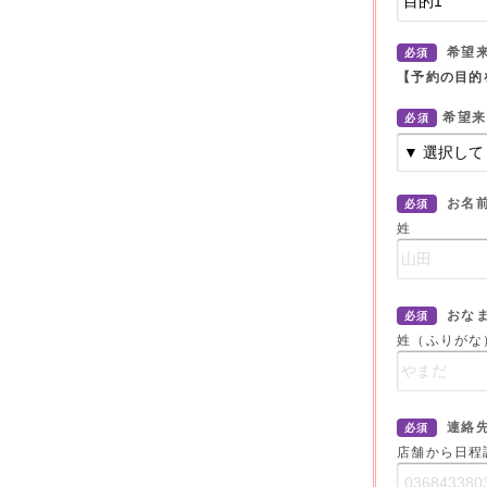
希望
必須
【予約の目的
希望来
必須
お名
必須
姓
おな
必須
姓（ふりがな
連絡
必須
店舗から日程