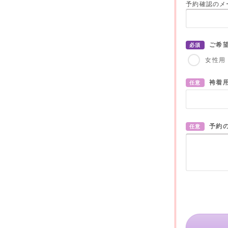
予約確認のメ
ご希
必須
女性用
袴着
任意
予約
任意