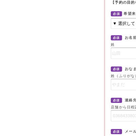
【予約の目的
希望来
必須
お名
必須
姓
おな
必須
姓（ふりがな
連絡
必須
店舗から日程
メー
必須