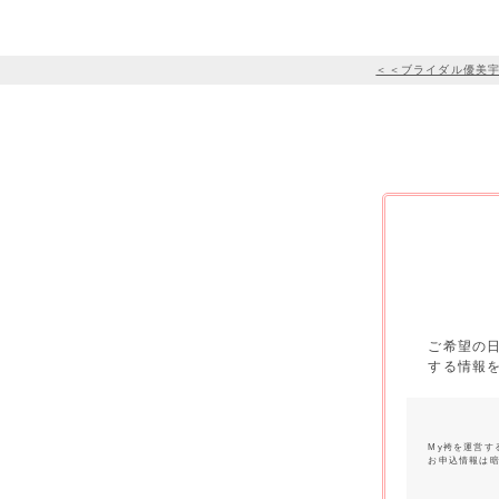
＜＜ブライダル優美
ご希望の
する情報
My袴を運営す
お申込情報は