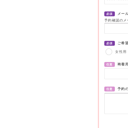
メー
必須
予約確認のメ
ご希
必須
女性用
袴着
任意
予約
任意