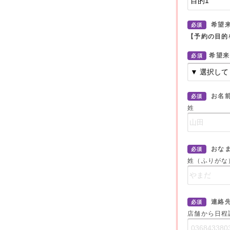
希望
必須
【予約の目的
希望来
必須
お名
必須
姓
おな
必須
姓（ふりがな
連絡
必須
店舗から日程