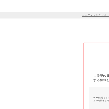
＜＜フォトスタジオ
ご希望の
する情報
My袴を運営す
お申込情報は