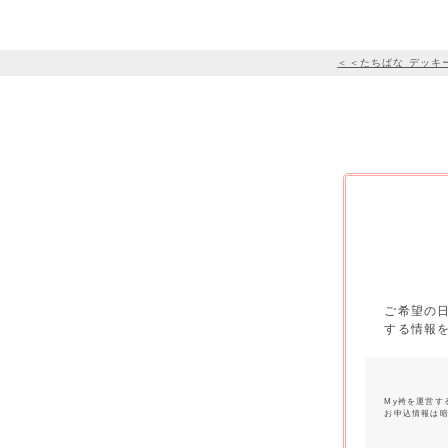
＜＜たちばな デッキ
ご希望の
する情報
My袴を運営す
お申込情報は