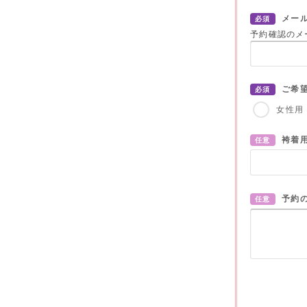
メー
必須
予約確認のメ
ご希
必須
女性用
袴着
任意
予約
任意