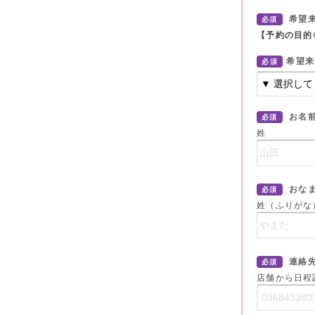
希望
必須
【予約の目的
希望来
必須
お名
必須
姓
おな
必須
姓（ふりがな
連絡
必須
店舗から日程