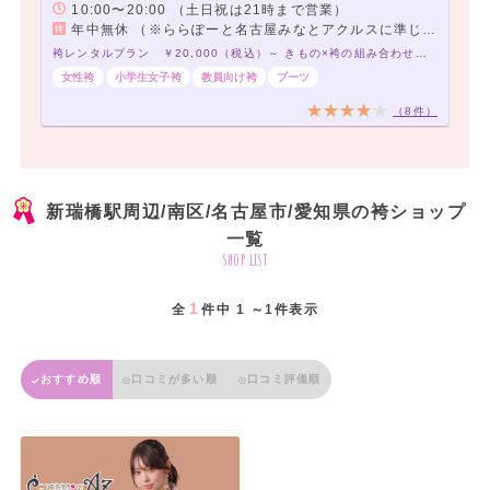
10:00〜20:00 （土日祝は21時まで営業）
年中無休 （※ららぽーと名古屋みなとアクルスに準じます。）
袴レンタルプラン ￥20,000（税込）～ きもの×袴の組み合わせは21,000通り以上！アナタだけの袴コーデで最高の卒業式を！
女性袴
小学生女子袴
教員向け袴
ブーツ
（8件）
新瑞橋駅周辺/南区/名古屋市/愛知県の袴ショップ
一覧
shop list
1
全
件中 1 ～1件表示
おすすめ順
口コミが多い順
口コミ評価順