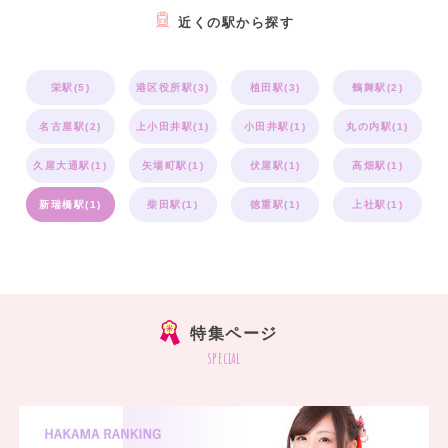
近くの駅から探す
栄駅(5)
港区役所駅(3)
植田駅(3)
鶴舞駅(2)
名古屋駅(2)
上小田井駅(1)
小田井駅(1)
丸の内駅(1)
久屋大通駅(1)
矢場町駅(1)
伏屋駅(1)
高畑駅(1)
新瑞橋駅(1)
柴田駅(1)
徳重駅(1)
上社駅(1)
特集ページ
special