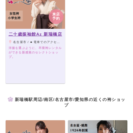
来店
予約
二十歳振袖館Az 新瑞橋店
名古屋市 / ■ 電車でのアクセス 地下鉄名城線・桜通線「新瑞橋駅」より徒歩約5分。 駅から近く、初めての方でも分かりやすい立地です。 ■ お車でのアクセス 名古屋市内中心部より車で約15〜20分。カーナビは「たんぽぽ保育園」の設定を推奨いたします。
洋服を選ぶように、卒業袴レンタル
ができる新感覚のセレクトショッ
プ。
新瑞橋駅周辺/南区/名古屋市/愛知県の近くの袴ショッ
プ