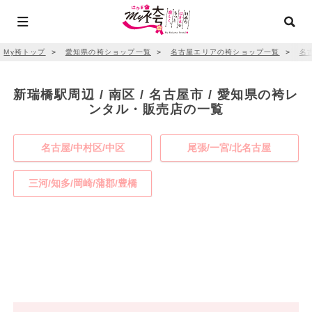
My袴トップ
＞
愛知県の袴ショップ一覧
＞
名古屋エリアの袴ショップ一覧
＞
名
新瑞橋駅周辺 / 南区 / 名古屋市 / 愛知県の袴レ
ンタル・販売店の一覧
名古屋/中村区/中区
尾張/一宮/北名古屋
三河/知多/岡崎/蒲郡/豊橋