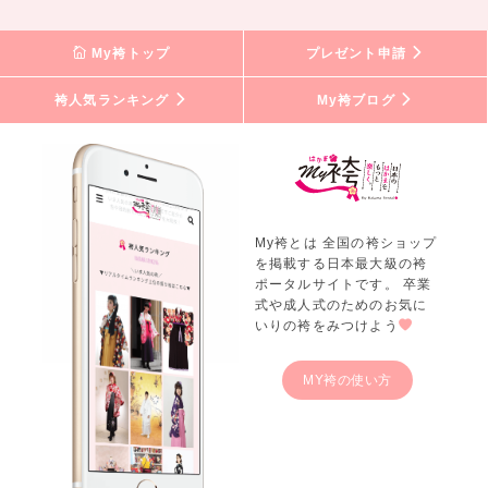
My袴トップ
プレゼント申請
袴人気ランキング
My袴ブログ
My袴とは 全国の袴ショップ
を掲載する日本最大級の袴
ポータルサイトです。 卒業
式や成人式のためのお気に
いりの袴をみつけよう
MY袴の使い方