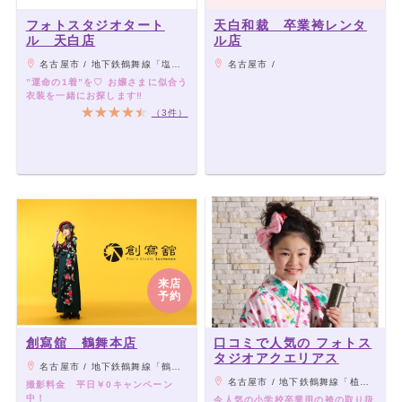
フォトスタジオタート
天白和裁 卒業袴レンタ
ル 天白店
ル店
名古屋市 / 地下鉄鶴舞線「塩釜口駅」から徒歩7分
名古屋市 /
”運命の1着”を♡ お嬢さまに似合う
衣装を一緒にお探します‼︎
（3件）
来店
予約
創寫舘 鶴舞本店
口コミで人気の フォトス
タジオアクエリアス
名古屋市 / 地下鉄鶴舞線「鶴舞」駅 6番出口から徒歩約3分
名古屋市 / 地下鉄鶴舞線「植田」駅より徒歩約8分
撮影料金 平日￥0キャンペーン
中！
今人気の小学校卒業用の袴の取り扱