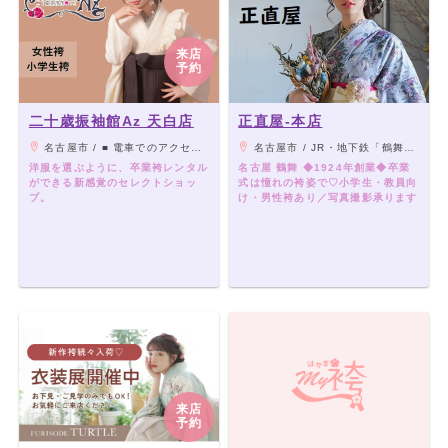
来店
予約
二十歳振袖館Az 天白店
正直屋-本店
名古屋市 / ■ 電車でのアクセス 地下鉄鶴舞線「植田駅」または「原駅」より徒歩約20分。 タクシーをご利用の場合は、両駅から約5分ほどで到着します。 ■ お車でのアクセス 名古屋第二環状自動車道「植田IC」より約5分。 国道302号線「島田三丁目」付近が目印です。 ※店舗には駐車場もご用意しておりますので、お車でも安心してご来店いただけます。
名古屋市 / JR・地下鉄「鶴舞」駅下車徒歩10分
洋服を選ぶように、卒業袴レンタル
名古屋 鶴舞 ◆1924年創業◆卒業
ができる新感覚のセレクトショッ
式は憧れの袴姿で♡小学生・教員向
プ。
け・男性袴あり／写真撮影承ります
来店
予約