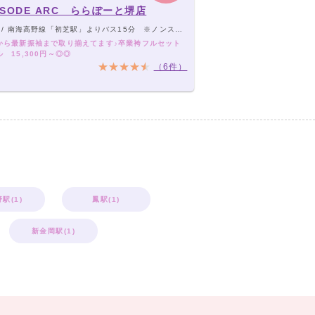
ISODE ARC ららぽーと堺店
/ 南海高野線「初芝駅」よりバス15分 ※ノンストップ便
から最新振袖まで取り揃えてます♪卒業袴フルセット
 15,300円～◎◎
（6件）
駅(1)
鳳駅(1)
新金岡駅(1)