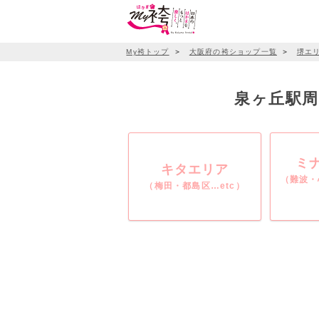
My袴トップ
＞
大阪府の袴ショップ一覧
＞
堺エ
泉ヶ丘駅周辺
ミ
キタエリア
（難波・
（梅田・都島区…etc）