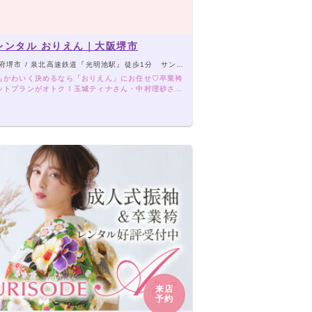
レンタル おりえん｜大阪堺市
堺市 / 泉北高速鉄道『光明池駅』徒歩1分 サンピア2F
もかわいく決めるなら「おりえん」にお任せ♡卒業袴
ットプランがオトク！玉城ティナさん・中村理砂さん
人気ブランド袴もぞくぞく入荷★単品レンタルもでき
るプランが大人気！
来店
予約