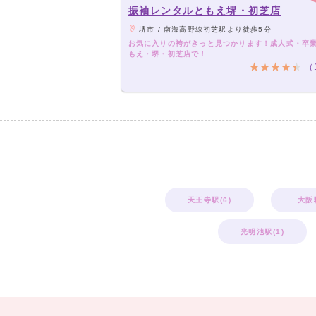
振袖レンタルともえ堺・初芝店
堺市 / 南海高野線初芝駅より徒歩5分
お気に入りの袴がきっと見つかります！成人式・卒
もえ・堺・初芝店で！
（
天王寺駅(6)
大阪駅
光明池駅(1)