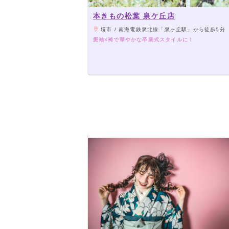
本きもの松葉 泉ケ丘店
堺市 / 南海電鉄泉北線「泉ヶ丘駅」から徒歩5分
振袖×袴で華やかな卒業式スタイルに！