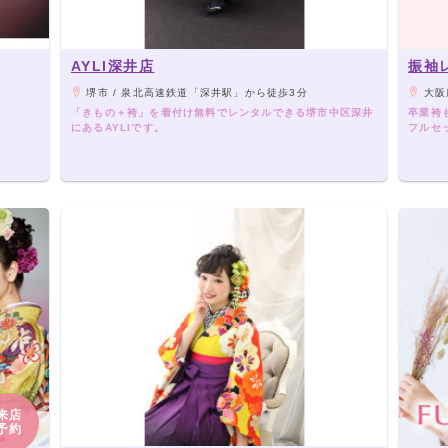
AYLI深井店
振袖
堺市 / 泉北高速鉄道「深井駅」から徒歩3分
大阪府
「きもの＋袴」を着付け無料でレンタルできる堺市中区深井
卒業袴
にあるAYLIです。
フルセ
着用の
る選べ
来店
予約