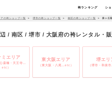
袴ランキング
ショ
リアの袴ショップ一覧
＞
堺市の袴ショップ一覧
＞
南区の袴ショップ一覧
＞
泉ヶ丘
 / 南区 / 堺市 / 大阪府の袴レンタル
ナミエリア
東大阪エリア
堺エリ
心斎橋・天王寺…
（東大阪・八尾…etc）
（堺市・和泉市…
etc）