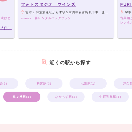
フォトスタジオ マインズ
FUR
堺市 / 御堂筋線なかもず駅＆南海中百舌鳥駅下車 徒歩30秒
堺市 
業式はと
mines 袴レンタルパックプラン
古典柄
レンタル
15件）
近くの駅から探す
(5)
初芝駅(3)
七道駅(1)
津久野
泉ヶ丘駅(1)
なかもず駅(1)
中百舌鳥駅(1)