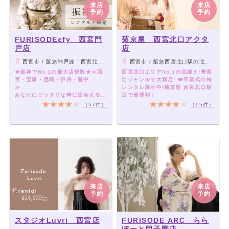
来店
来店
予約
予約
FURISODEefy 西宮門
菊京屋 西宮北口アクタ
戸店
店
西宮市 / 阪急神戸線「西宮北口」駅（北出口）徒歩10分／阪急今津線「門戸厄神」駅 徒歩8分
西宮市 / 阪急西宮北口駅の北改札徒歩1分
★阪神でNo.1の最大店舗数★≪西
西宮北口エリアNo.1の品揃え!豊富
宮・宝塚・尼崎・伊丹・豊中
なジャンルで大満足! ❤️卒業式の袴
≫
レンタル展示中!菊京屋 西宮北口駅
あなたにピッタリな袴に出会える、
近で超便利！
袴レンタル専門店です♪
（57件）
（15件）
来店
来店
予約
予約
スタジオLuvri 西宮店
FURISODE ARC らら