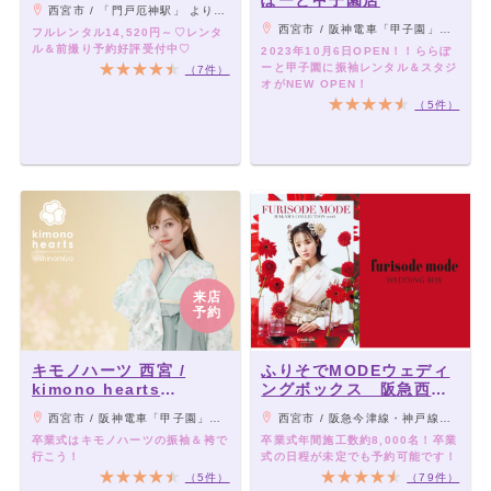
ぽーと甲子園店
西宮市 / 「門戸厄神駅」 より徒歩約10分
西宮市 / 阪神電車「甲子園」駅東改札口より徒歩5分
フルレンタル14,520円～♡レンタ
ル＆前撮り予約好評受付中♡
2023年10月6日OPEN！！ららぽ
ーと甲子園に振袖レンタル＆スタジ
（7件）
オがNEW OPEN！
（5件）
来店
予約
キモノハーツ 西宮 /
ふりそでMODEウェディ
kimono hearts
ングボックス 阪急西宮
Nishinomiya
ガーデンズ店
西宮市 / 阪神電車「甲子園」駅東改札口より徒歩5分
西宮市 / 阪急今津線・神戸線「西宮北口駅」より徒歩3分（連絡デッキをご使用ください）
卒業式はキモノハーツの振袖＆袴で
卒業式年間施工数約8,000名！卒業
行こう！
式の日程が未定でも予約可能です！
（5件）
（79件）