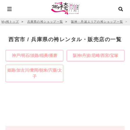
My袴トップ
＞
兵庫県の袴ショップ一覧
＞
阪神・丹波エリアの袴ショップ一覧
＞
西宮市 / 兵庫県の袴レンタル・販売店の一覧
神戸/明石/淡路/稲美/播磨
阪神/丹波/尼崎/西宮/宝塚
姫路/加古川/豊岡/朝来/宍粟/太
子