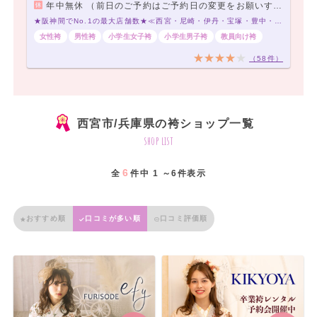
年中無休 （前日のご予約はご予約日の変更をお願いする場合や、お待たせするお時間が発生する場合がございます）
★阪神間でNo.1の最大店舗数★≪西宮・尼崎・伊丹・宝塚・豊中・寝屋川≫ あなたにピッタリな袴に出会える、袴レンタル専門店です♪
女性袴
男性袴
小学生女子袴
小学生男子袴
教員向け袴
（58件）
西宮市/兵庫県の袴ショップ一覧
shop list
6
全
件中 1 ～6件表示
おすすめ順
口コミが多い順
口コミ評価順