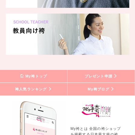
My袴トップ
プレゼント申請
袴人気ランキング
My袴ブログ
My袴とは 全国の袴ショップ
を掲載する日本最大級の袴