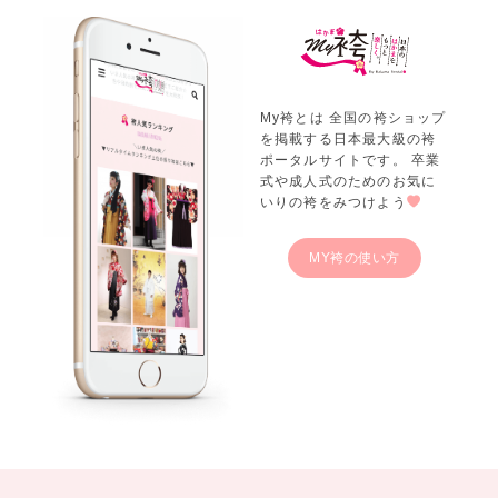
My袴とは 全国の袴ショップ
を掲載する日本最大級の袴
ポータルサイトです。 卒業
式や成人式のためのお気に
いりの袴をみつけよう
MY袴の使い方