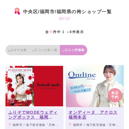
中央区/福岡市/福岡県の袴ショップ一覧
shop list
8
全
件中 1 ～8件表示
おすすめ順
口コミが多い順
口コミ評価順
来店
予約
ふりそでMODEウェディ
オンディーヌ アクロス
ングボックス 福岡
福岡本店
PARCO店
福岡市 / 地下鉄空港線「天神駅」より徒歩1分、西鉄天神大牟田線「西鉄福岡駅」より徒歩5分
福岡市 / 地下鉄空港線「天神駅」から徒歩5分、地下鉄七隈線「天神南駅」から徒歩7分、「西鉄福岡天神駅」から徒歩10分