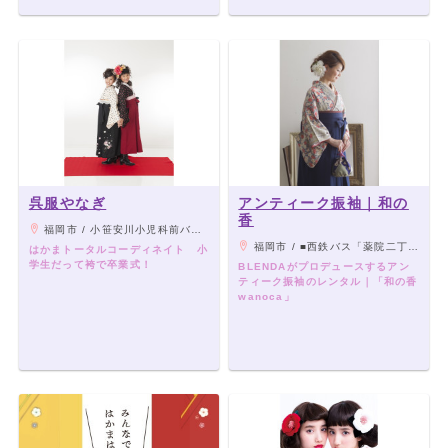
呉服やなぎ
アンティーク振袖｜和の
香
福岡市 / 小笹安川小児科前バス停（56.57.58.）徒歩1分/小笹郵便局前バス停（54.54-1.59.69.69-1）徒歩2分
福岡市 / ■西鉄バス「薬院二丁目」下車 徒歩1分 ■地下鉄七隈線「薬院大通り駅」下車 徒歩約4分 ■天神駅より徒歩約10分 ■博多駅よりバスにて約20〜30分
はかまトータルコーディネイト 小
学生だって袴で卒業式！
BLENDAがプロデュースするアン
ティーク振袖のレンタル｜「和の香
wanoca」