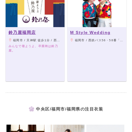
鈴乃屋福岡店
M Style Wedding
福岡市 / 天神駅 徒歩1分 / 西鉄福岡(天神)駅 徒歩6分
福岡市 / 西鉄バス56・58番「動物園前」徒歩1分/地下鉄七隈線「薬院大通」駅 徒歩15分
みんなで着ようよ、卒業袴は鈴乃
屋。
中央区/福岡市/福岡県の注目衣装