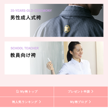
My袴トップ
プレゼント申請
袴人気ランキング
My袴ブログ