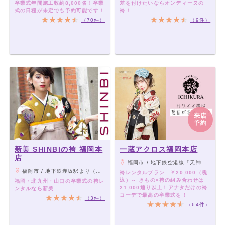
卒業式年間施工数約8,000名！卒業
差を付けたいならオンディーヌの
式の日程が未定でも予約可能です！
袴！
（70件）
（9件）
来店
予約
新美 SHINBIの袴 福岡本
一蔵アクロス福岡本店
店
福岡市 / 地下鉄空港線「天神駅」から徒歩5分、地下鉄七隈線「天神南駅」から徒歩7分、「西鉄福岡天神駅」から徒歩10分
福岡市 / 地下鉄赤坂駅より（徒歩約5分）
袴レンタルプラン ￥20,000（税
込）～ きもの×袴の組み合わせは
福岡・北九州・山口の卒業式の袴レ
21,000通り以上！アナタだけの袴
ンタルなら新美
コーデで最高の卒業式を！
（3件）
（64件）