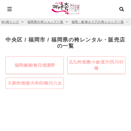
My袴トップ
＞
福岡県の袴ショップ一覧
＞
福岡・飯塚エリアの袴ショップ一覧
＞
中央区 / 福岡市 / 福岡県の袴レンタル・販売店
の一覧
北九州/筑豊/小倉/直方/田川/行
福岡/飯塚/春日/筑紫野
橋
久留米/筑後/大牟田/柳川/八女