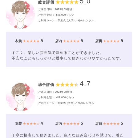
5.0
総合評価
ご来店日時：2023年09月頃
ご利用金額： ¥46,000くらい
ご利用シーン：卒業式 (大学)／袴のレンタル
5
5
5
衣装
★★★★★
店内
★★★★★
店員
★★★★★
すごく、楽しい雰囲気で決めることができました。
不安なこともしっかりと返事して頂きわかりやすかったです。
4.7
総合評価
ご来店日時：2023年08月頃
ご利用金額： ¥83,000くらい
ご利用シーン：卒業式 (大学)／袴のレンタル
4
5
5
衣装
★★★★☆
店内
★★★★★
店員
★★★★★
丁寧に接客して頂きました。色々な組み合わせを試せて、着た