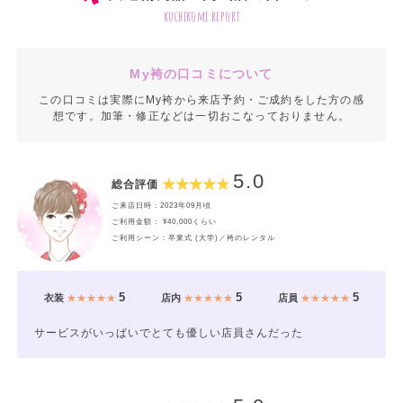
kuchikomi report
My袴の口コミについて
この口コミは実際にMy袴から来店予約・ご成約をした方の感
想です。加筆・修正などは一切おこなっておりません。
5.0
総合評価
ご来店日時：2023年09月頃
ご利用金額： ¥40,000くらい
ご利用シーン：卒業式 (大学)／袴のレンタル
5
5
5
衣装
★★★★★
店内
★★★★★
店員
★★★★★
サービスがいっぱいでとても優しい店員さんだった