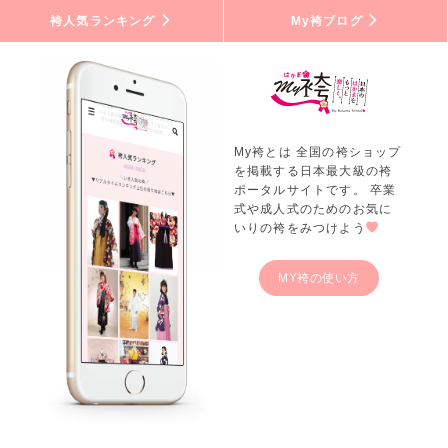
袴人気ランキング
My袴ブログ
My袴とは 全国の袴ショップ
を掲載する日本最大級の袴
ポータルサイトです。 卒業
式や成人式のためのお気に
いりの袴をみつけよう
MY袴の使い方