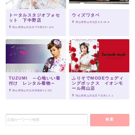
トータルスタジオフォセ
ウィズワタベ
ット 下中野店
 岡山県岡山市北区今6-19-8
 岡山県岡山市北区下中野357-103
TUZUMI ～心地いい着
ふりそでMODEウェディ
付け レンタル着物～
ングボックス イオンモ
ール岡山店
 岡山県岡山市北区問屋町11-102
 岡山県岡山市北区下石井1-2-1
検索