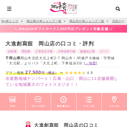
My袴トップ
＞
岡山県の袴ショップ一覧
＞
岡山市の袴ショップ一覧
＞
北区の袴
＼ Amazonギフトカード1,000円分プレゼント対象店舗 ／
大進創寫舘 岡山店の口コミ・評判
女性袴
男性袴
小学生女子袴
小学生男子袴
教員向け袴
ブーツ
岡山県
岡山市北区大元上町2-7 岡山市 / JR瀬戸大橋線・宇野線
「大元駅」よりバス「大元上町」下車徒歩3分
[→地図]
27,500
プラン価格
〜
4.9
円（税込）
衣裳数地域ナンバー１！広島・山口・岡山に13店舗展開し
ている地域最大のフォトスタジオ！！
TOP
口コミ(93)
袴衣装(41)
プラン(3)
アクセス
大進創寫舘 岡山店の口コミ