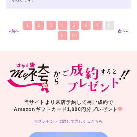
かったです。
1
2
3
4
5
6
7
8
«前へ
次へ»
9
10
当サイトより来店予約して袴ご成約で
Amazonギフトカード1,000円分プレゼント
※プレゼントに関して詳しくはこちら