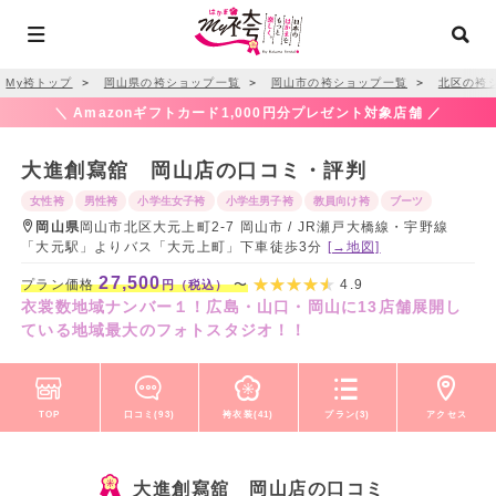
My袴トップ
＞
岡山県の袴ショップ一覧
＞
岡山市の袴ショップ一覧
＞
北区の袴
＼ Amazonギフトカード1,000円分プレゼント対象店舗 ／
大進創寫舘 岡山店の口コミ・評判
女性袴
男性袴
小学生女子袴
小学生男子袴
教員向け袴
ブーツ
岡山県
岡山市北区大元上町2-7 岡山市 / JR瀬戸大橋線・宇野線
「大元駅」よりバス「大元上町」下車徒歩3分
[→地図]
27,500
プラン価格
〜
4.9
円（税込）
衣裳数地域ナンバー１！広島・山口・岡山に13店舗展開し
ている地域最大のフォトスタジオ！！
TOP
口コミ(93)
袴衣装(41)
プラン(3)
アクセス
大進創寫舘 岡山店の口コミ