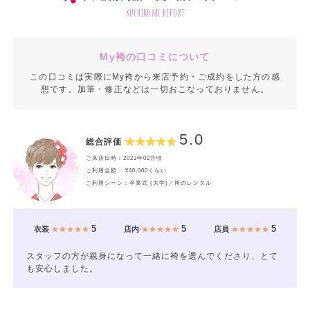
kuchikomi report
My袴の口コミについて
この口コミは実際にMy袴から来店予約・ご成約をした方の感
想です。加筆・修正などは一切おこなっておりません。
5.0
総合評価
ご来店日時：2023年02月頃
ご利用金額： ¥40,000くらい
ご利用シーン：卒業式 (大学)／袴のレンタル
5
5
5
衣装
★★★★★
店内
★★★★★
店員
★★★★★
スタッフの方が親身になって一緒に袴を選んでくださり、とて
も安心しました。