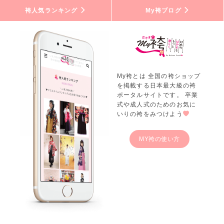
袴人気ランキング
My袴ブログ
My袴とは 全国の袴ショップ
を掲載する日本最大級の袴
ポータルサイトです。 卒業
式や成人式のためのお気に
いりの袴をみつけよう
MY袴の使い方