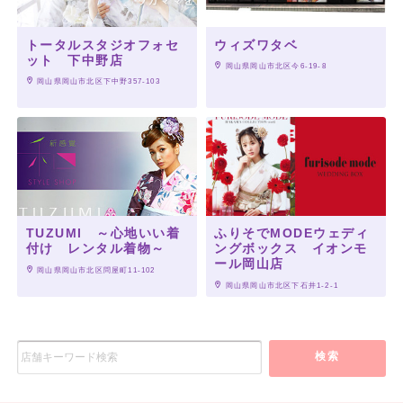
トータルスタジオフォセ
ウィズワタベ
ット 下中野店
 岡山県岡山市北区今6-19-8
 岡山県岡山市北区下中野357-103
TUZUMI ～心地いい着
ふりそでMODEウェディ
付け レンタル着物～
ングボックス イオンモ
ール岡山店
 岡山県岡山市北区問屋町11-102
 岡山県岡山市北区下石井1-2-1
検索