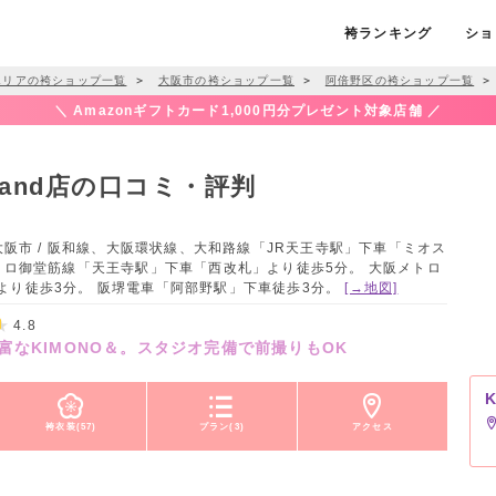
袴ランキング
ショ
エリアの袴ショップ一覧
＞
大阪市の袴ショップ一覧
＞
阿倍野区の袴ショップ一覧
＞
＼ Amazonギフトカード1,000円分プレゼント対象店舗 ／
のand店の口コミ・評判
 大阪市 / 阪和線、大阪環状線、大和路線「JR天王寺駅」下車「ミオス
トロ御堂筋線「天王寺駅」下車「西改札」より徒歩5分。 大阪メトロ
より徒歩3分。 阪堺電車「阿部野駅」下車徒歩3分。
[→地図]
4.8
なKIMONO＆。スタジオ完備で前撮りもOK
袴衣装(57)
プラン(3)
アクセス