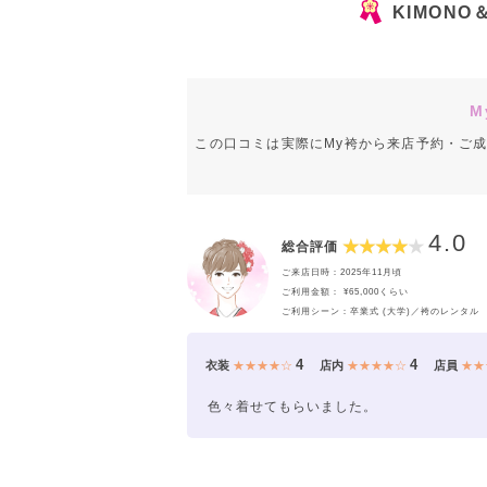
KIMON
M
この口コミは実際にMy袴から来店予約・ご
4.0
総合評価
ご来店日時：2025年11月頃
ご利用金額： ¥65,000くらい
ご利用シーン：卒業式 (大学)／袴のレンタル
4
4
衣装
★★★★☆
店内
★★★★☆
店員
★★
色々着せてもらいました。