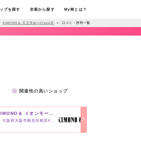
ップを探す
衣装から探す
My袴とは？
KIMONO＆ 天王寺あべのand店
＞
口コミ・評判一覧
関連性の高いショップ
KIMONO＆ イオンモール鶴見緑地店
大阪府大阪市鶴見区鶴見4-17-1