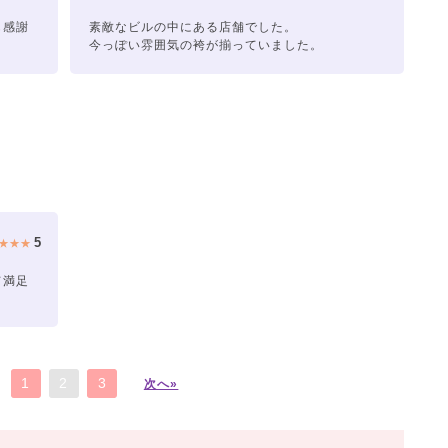
も感謝
素敵なビルの中にある店舗でした。
今っぽい雰囲気の袴が揃っていました。
5
★★★
て満足
1
2
3
次へ»