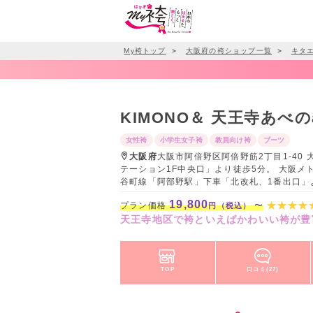
My袴トップ
＞
大阪府の袴ショップ一覧
＞
キタ
KIMONO＆ 天王寺あべ
女性袴
小学生女子袴
教員向け袴
ブーツ
大阪府
大阪市阿倍野区阿倍野筋2丁目1-40
テーション1F中央口」より徒歩5分。 大阪メ
谷町線「阿部野駅」下車「北改札、1番出口」
19,800
プラン価格
〜
円（税込）
天王寺地区で袴といえばかわいい袴が豊富
TOP
口コミ(27)