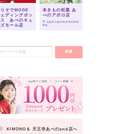
りそでMODE
本きもの松葉 あ
ウェディングボッ
べのアポロ店
クス あべのキュ
 大阪府大阪市阿倍野区阿倍
ーズモール店
野筋
 大阪府大阪市阿倍野区阿倍
1-6-1
検索
KIMONO＆ 天王寺あべのand店へ