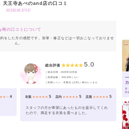
O＆ 天王寺あべのand店の口コミ
kuchikomi report
y袴の口コミについて
成約をした方の感想です。加筆・修正などは一切おこなっておりませ
ん。
5.0
総合評価
ご来店日時：2025年10月頃
ご利用金額： ¥40,000くらい
ご利用シーン：卒業式 (大学)／袴のレンタル
野筋
4
5
5
5
★★☆
衣装
★★★★★
店内
★★★★★
店員
★★★★★
スタッフの方が希望にあったものを提示してくれ
たので、満足する衣装を選べました。