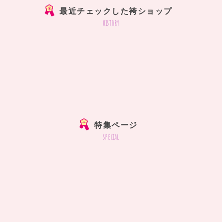
最近チェックした袴ショップ
history
特集ページ
special