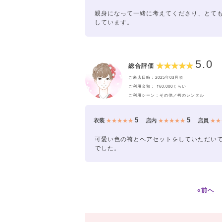
親身になって一緒に考えてくださり、とて
しています。
5.0
総合評価
ご来店日時：2025年03月頃
ご利用金額： ¥60,000くらい
ご利用シーン：その他／袴のレンタル
5
5
衣装
★★★★★
店内
★★★★★
店員
★★
可愛い色の袴とヘアセットをしていただい
でした。
«前へ