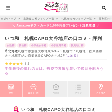
My袴トップ
＞
北海道の袴ショップ一覧
＞
札幌市の袴ショップ一覧
＞
厚別区の
＼ Amazonギフトカード1,000円分プレゼント対象店舗 ／
いつ和 札幌CAPO大谷地店の口コミ・評判
女性袴
男性袴
小学生女子袴
小学生男子袴
教員向け袴
北海道
札幌市厚別区大谷地東3-3-20 札幌市 / 札幌地下鉄東西線
大谷地駅直結の商業施設CAPO大谷地2F
[→地図]
4.6
学生最後の晴れの日は、袴姿で素敵な装いで節目を彩ろう
☆
TOP
口コミ(50)
袴衣装
プラン
アクセス
いつ和 札幌CAPO大谷地店の口コミ