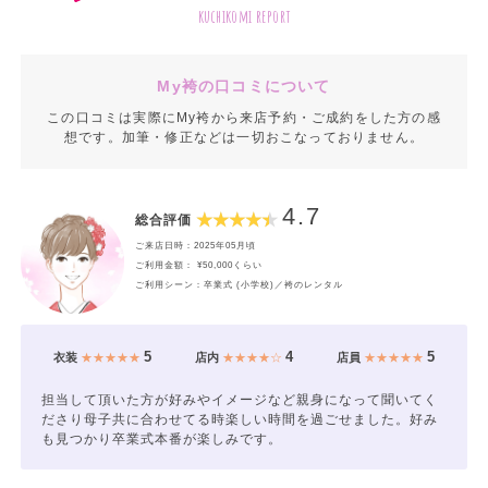
kuchikomi report
My袴の口コミについて
この口コミは実際にMy袴から来店予約・ご成約をした方の感
想です。加筆・修正などは一切おこなっておりません。
4.7
総合評価
ご来店日時：2025年05月頃
ご利用金額： ¥50,000くらい
ご利用シーン：卒業式 (小学校)／袴のレンタル
5
4
5
衣装
★★★★★
店内
★★★★☆
店員
★★★★★
担当して頂いた方が好みやイメージなど親身になって聞いてく
ださり母子共に合わせてる時楽しい時間を過ごせました。好み
も見つかり卒業式本番が楽しみです。