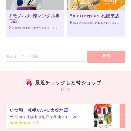
キモノハナ 袴レンタル専
Palette+plus 札幌東店
門店
 北海道札幌市東区北18条東16丁目1-3
 北海道札幌市東区北十一条東８丁目１
−３
検索
最近チェックした袴ショップ
history
いつ和 札幌CAPO大谷地店
北海道札幌市厚別区大谷地東3-3-20
4.6
]