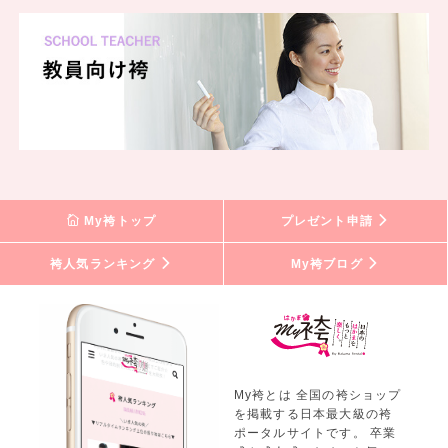
My袴トップ
プレゼント申請
袴人気ランキング
My袴ブログ
My袴とは 全国の袴ショップ
を掲載する日本最大級の袴
ポータルサイトです。 卒業