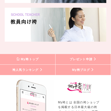
My袴トップ
プレゼント申請
袴人気ランキング
My袴ブログ
My袴とは 全国の袴ショップ
を掲載する日本最大級の袴