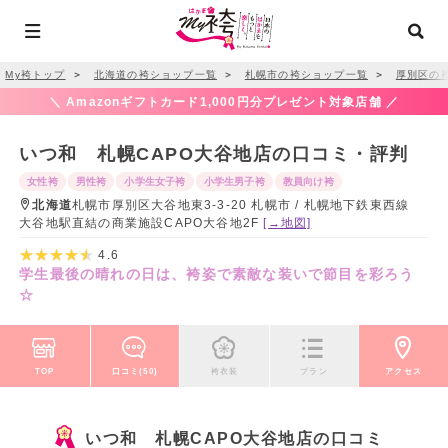
My袴トップ
＞
北海道の袴ショップ一覧
＞
札幌市の袴ショップ一覧
＞
厚別区の
＼ Amazonギフトカード1,000円分プレゼント対象店舗 ／
いつ和 札幌CAPO大谷地店の口コミ・評判
女性袴
男性袴
小学生女子袴
小学生男子袴
教員向け袴
北海道
札幌市厚別区大谷地東3-3-20 札幌市 / 札幌地下鉄東西線
大谷地駅直結の商業施設CAPO大谷地2F
[→地図]
4.6
学生最後の晴れの日は、袴姿で素敵な装いで節目を彩ろう
☆
TOP
口コミ(50)
袴衣装
プラン
アクセス
いつ和 札幌CAPO大谷地店の口コミ