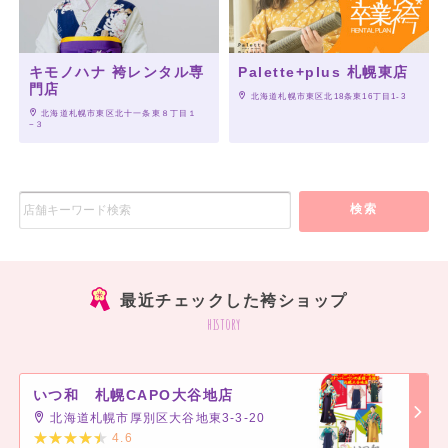
キモノハナ 袴レンタル専
Palette+plus 札幌東店
門店
 北海道札幌市東区北18条東16丁目1-3
 北海道札幌市東区北十一条東８丁目１
−３
検索
最近チェックした袴ショップ
history
いつ和 札幌CAPO大谷地店
北海道札幌市厚別区大谷地東3-3-20
4.6