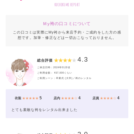
kuchikomi report
My袴の口コミについて
この口コミは実際にMy袴から来店予約・ご成約をした方の感
想です。加筆・修正などは一切おこなっておりません。
4.3
総合評価
ご来店日時：2024年01月頃
ご利用金額： ¥37,000くらい
ご利用シーン：卒業式 (大学)／袴のレンタル
5
4
4
衣装
★★★★★
店内
★★★★☆
店員
★★★★☆
とても素敵な袴をレンタル出来ました