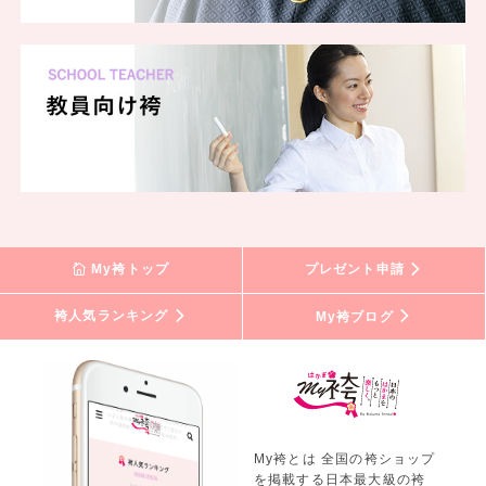
My袴トップ
プレゼント申請
袴人気ランキング
My袴ブログ
My袴とは 全国の袴ショップ
を掲載する日本最大級の袴