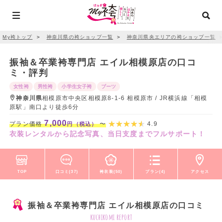
My袴トップ
＞
神奈川県の袴ショップ一覧
＞
神奈川県央エリアの袴ショップ一覧
振袖＆卒業袴専門店 エイル相模原店の口コ
ミ・評判
女性袴
男性袴
小学生女子袴
ブーツ
神奈川県
相模原市中央区相模原8-1-6 相模原市 / JR横浜線「相模
原駅」南口より徒歩6分
7,000
プラン価格
〜
4.9
円（税込）
衣装レンタルから記念写真、当日支度までフルサポート！
TOP
口コミ(37)
袴衣装(50)
プラン(4)
アクセス
振袖＆卒業袴専門店 エイル相模原店の口コミ
kuchikomi report