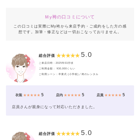
My袴の口コミについて
この口コミは実際にMy袴から来店予約・ご成約をした方の感
想です。加筆・修正などは一切おこなっておりません。
5.0
総合評価
ご来店日時：2025年03月頃
ご利用金額： ¥30,000くらい
ご利用シーン：卒業式 (小学校)／袴のレンタル
5
5
5
衣装
★★★★★
店内
★★★★★
店員
★★★★★
店員さんが親身になって対応いただきました。
5.0
総合評価