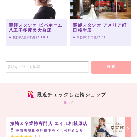
薬師スタジオ ビバホーム
薬師スタジオ アメリア町
八王子多摩美大前店
田根岸店
 東京都八王子市鑓水2-108-1
 東京都町田市根岸2-18-1
検索
最近チェックした袴ショップ
history
振袖＆卒業袴専門店 エイル相模原店
神奈川県相模原市中央区相模原8-1-6
4.9