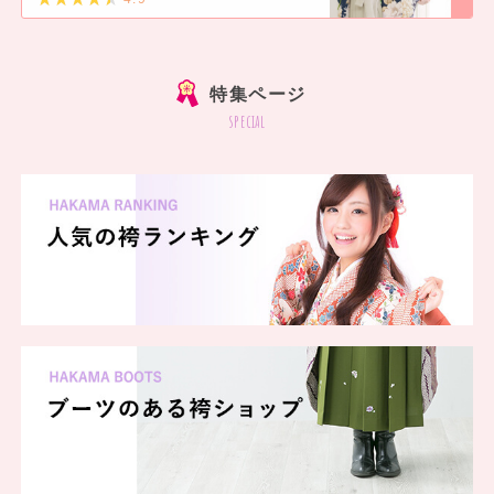
]
特集ページ
special