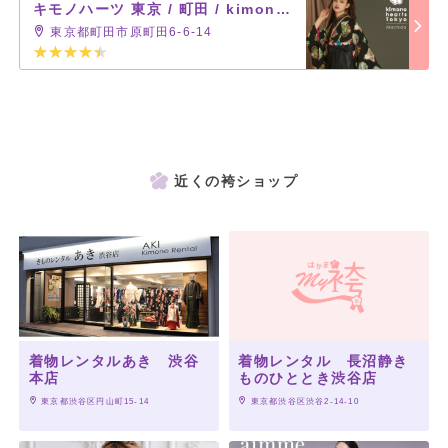
キモノハーツ 東京 / 町田 / kimono hearts Tokyo-machida-
東京都町田市原町田6-6-14
近くの袴ショップ
着物レンタルあき 渋谷
着物レンタル 長沼静き
本店
ものひととき渋谷店
 東京都渋谷区円山町15-14
 東京都渋谷区渋谷2-14-10