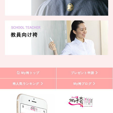
My袴トップ
プレゼント申請
袴人気ランキング
My袴ブログ