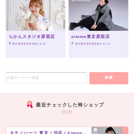
らかんスタジオ原宿店
aimme東京原宿店
 東京都渋谷区神宮前1-8-10
 東京都渋谷区神宮前4-32-12
検索
最近チェックした袴ショップ
history
キモノハーツ 東京 / 渋谷 / kimono hearts Tokyo-shibuya-