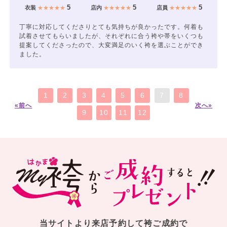
5
5
5
衣装
★★★★★
店内
★★★★★
店員
★★★★★
丁寧に対応してくださりとても気持ちが良かったです。何着も
試着させてもらいましたが、それぞれに合う袴や帯をいくつも
提案してくださったので、大変満足のいく袴を選ぶことができ
ました。
1
2
3
4
5
6
7
8
«前へ
次へ»
9
10
11
12
当サイトより来店予約して袴ご成約で