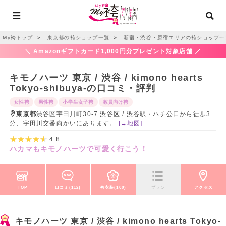
My袴トップ
＞
東京都の袴ショップ一覧
＞
新宿・渋谷・原宿エリアの袴ショップ一
＼ Amazonギフトカード1,000円分プレゼント対象店舗 ／
キモノハーツ 東京 / 渋谷 / kimono hearts
Tokyo-shibuya-の口コミ・評判
女性袴
男性袴
小学生女子袴
教員向け袴
東京都
渋谷区宇田川町30-7 渋谷区 / 渋谷駅・ハチ公口から徒歩3
分、宇田川交番向かいにあります。
[→地図]
4.8
ハカマもキモノハーツで可愛く行こう！
TOP
口コミ(112)
袴衣装(100)
プラン
アクセス
キモノハーツ 東京 / 渋谷 / kimono hearts Tokyo-