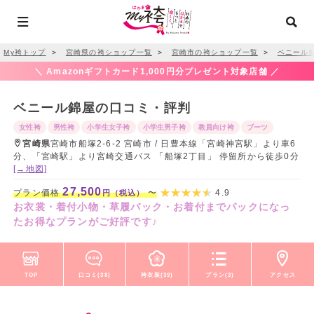
My袴トップ
＞
宮崎県の袴ショップ一覧
＞
宮崎市の袴ショップ一覧
＞
ベニール
＼ Amazonギフトカード1,000円分プレゼント対象店舗 ／
ベニール錦屋の口コミ・評判
女性袴
男性袴
小学生女子袴
小学生男子袴
教員向け袴
ブーツ
宮崎県
宮崎市船塚2-6-2 宮崎市 / 日豊本線「宮崎神宮駅」より車6
分、「宮崎駅」より宮崎交通バス 「船塚2丁目」 停留所から徒歩0分
[→地図]
27,500
プラン価格
〜
4.9
円（税込）
お衣裳・着付小物・草履バック・お着付までパックになっ
たお得なプランがご好評です♪
TOP
口コミ(38)
袴衣装(39)
プラン(3)
アクセス