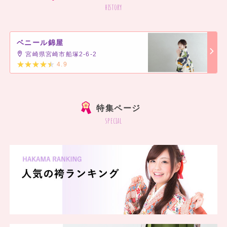
history
ベニール錦屋
宮崎県宮崎市船塚2-6-2
4.9
]
特集ページ
special