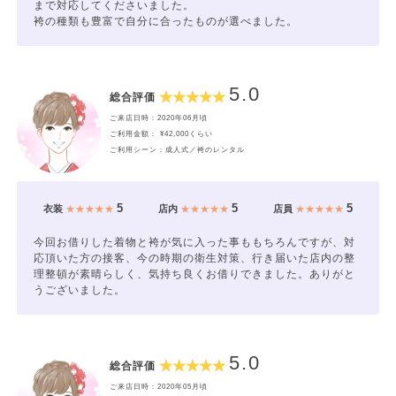
まで対応してくださいました。
袴の種類も豊富で自分に合ったものが選べました。
5.0
総合評価
ご来店日時：2020年06月頃
ご利用金額： ¥42,000くらい
ご利用シーン：成人式／袴のレンタル
5
5
5
衣装
★★★★★
店内
★★★★★
店員
★★★★★
今回お借りした着物と袴が気に入った事ももちろんですが、対
応頂いた方の接客、今の時期の衛生対策、行き届いた店内の整
理整頓が素晴らしく、気持ち良くお借りできました。ありがと
うございました。
5.0
総合評価
ご来店日時：2020年05月頃