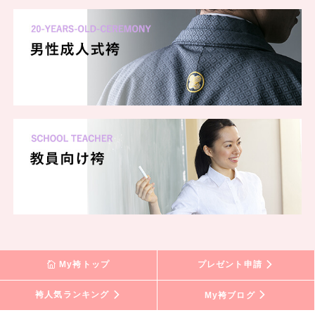
My袴トップ
プレゼント申請
袴人気ランキング
My袴ブログ