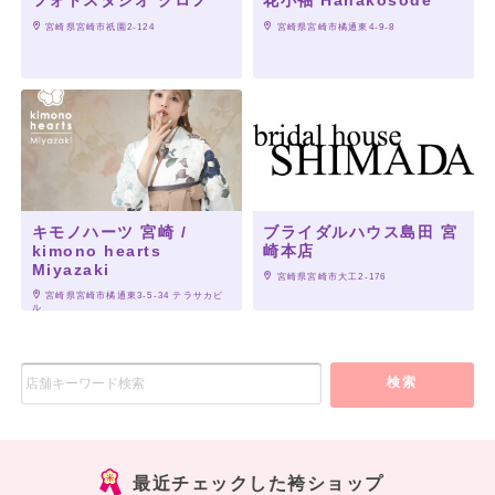
フォトスタジオ クロノ
花小袖 Hanakosode
 宮崎県宮崎市祇園2-124
 宮崎県宮崎市橘通東4-9-8
キモノハーツ 宮崎 /
ブライダルハウス島田 宮
kimono hearts
崎本店
Miyazaki
 宮崎県宮崎市大工2-176
 宮崎県宮崎市橘通東3-5-34 テラサカビ
ル
検索
最近チェックした袴ショップ