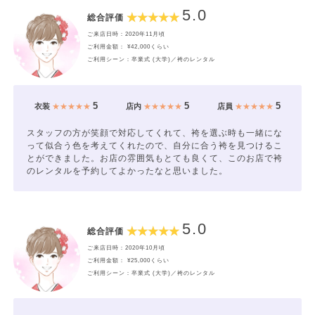
5.0
総合評価
ご来店日時：2020年11月頃
ご利用金額： ¥42,000くらい
ご利用シーン：卒業式 (大学)／袴のレンタル
5
5
5
衣装
★★★★★
店内
★★★★★
店員
★★★★★
スタッフの方が笑顔で対応してくれて、袴を選ぶ時も一緒にな
って似合う色を考えてくれたので、自分に合う袴を見つけるこ
とができました。お店の雰囲気もとても良くて、このお店で袴
のレンタルを予約してよかったなと思いました。
5.0
総合評価
ご来店日時：2020年10月頃
ご利用金額： ¥25,000くらい
ご利用シーン：卒業式 (大学)／袴のレンタル