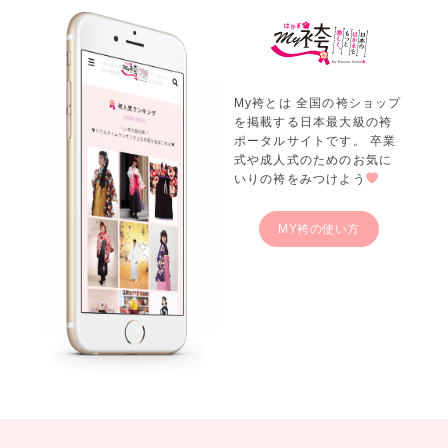
My袴とは 全国の袴ショップ
を掲載する日本最大級の袴
ポータルサイトです。 卒業
式や成人式のためのお気に
いりの袴をみつけよう
MY袴の使い方