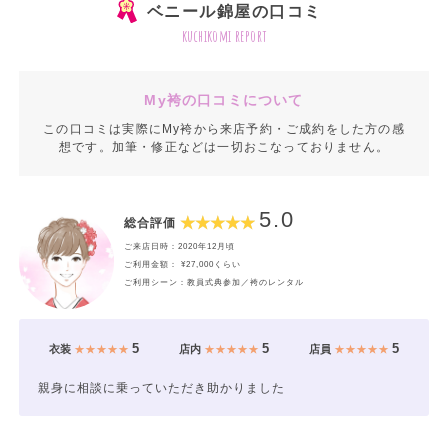
ベニール錦屋の口コミ
kuchikomi report
My袴の口コミについて
この口コミは実際にMy袴から来店予約・ご成約をした方の感
想です。加筆・修正などは一切おこなっておりません。
5.0
総合評価
ご来店日時：2020年12月頃
ご利用金額： ¥27,000くらい
ご利用シーン：教員式典参加／袴のレンタル
5
5
5
衣装
★★★★★
店内
★★★★★
店員
★★★★★
親身に相談に乗っていただき助かりました