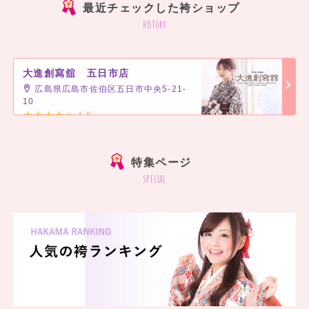
最近チェックした袴ショップ
history
大進創寫舘 五日市店
広島県広島市佐伯区五日市中央5-21-
10
4.8
]
特集ページ
special