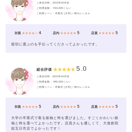
ご来店日時：2022年05月頃
ご利用金額： ¥33,000くらい
ご利用シーン：卒業式 (大学)／袴のレンタル
4
5
5
衣装
★★★★☆
店内
★★★★★
店員
★★★★★
親切に選ぶのを手伝ってくださってよかったです。
5.0
総合評価
ご来店日時：2022年04月頃
ご利用金額： ¥90,000くらい
ご利用シーン：卒業式 (大学)／袴のレンタル
5
5
5
衣装
★★★★★
店内
★★★★★
店員
★★★★★
大学の卒業式で着る振袖と袴を選びました。すごくかわいい振
袖と袴を選べてよかったです。店員さんも優しくて、大進創寫
舘五日市店でよかったです！