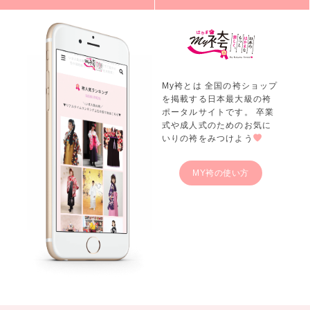
My袴とは 全国の袴ショップ
を掲載する日本最大級の袴
ポータルサイトです。 卒業
式や成人式のためのお気に
いりの袴をみつけよう
MY袴の使い方