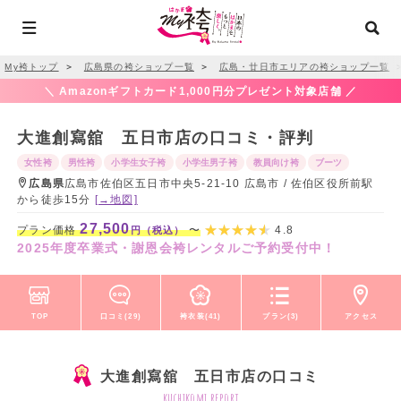
My袴トップ
＞
広島県の袴ショップ一覧
＞
広島・廿日市エリアの袴ショップ一覧
＼ Amazonギフトカード1,000円分プレゼント対象店舗 ／
大進創寫舘 五日市店の口コミ・評判
女性袴
男性袴
小学生女子袴
小学生男子袴
教員向け袴
ブーツ
広島県
広島市佐伯区五日市中央5-21-10 広島市 / 佐伯区役所前駅
から徒歩15分
[→地図]
27,500
プラン価格
〜
4.8
円（税込）
2025年度卒業式・謝恩会袴レンタルご予約受付中！
TOP
口コミ(29)
袴衣装(41)
プラン(3)
アクセス
大進創寫舘 五日市店の口コミ
kuchikomi report