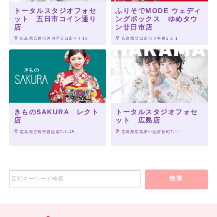
トータルスタジオフォセ
ふりそでMODE ウェディ
ット 五日市コイン通り
ングボックス ゆめタウ
店
ン廿日市店
 広島県広島市佐伯区五日市4-4-18
 広島県廿日市市下平良2-2-1
きものSAKURA レクト
トータルスタジオフォセ
店
ット 広島店
 広島県広島市西区扇2-1-45
 広島県広島市中区河原町7-11
検索