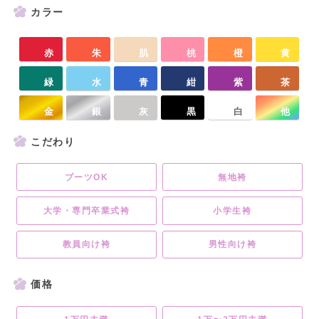
カラー
赤
朱
肌
桃
橙
黄
緑
水
青
紺
紫
茶
金
銀
灰
黒
白
他
こだわり
ブーツOK
無地袴
大学・専門卒業式袴
小学生袴
教員向け袴
男性向け袴
価格