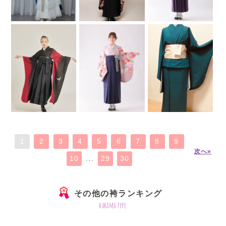
1
2
3
4
5
6
7
8
9
次へ»
10
...
29
30
その他の袴ランキング
hakama type