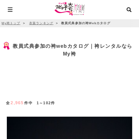
My袴トップ
＞
衣装ランキング
＞
教員式典参加の袴Webカタログ
教員式典参加の袴webカタログ｜袴レンタルなら
My袴
2,965
全
件中 1～102件