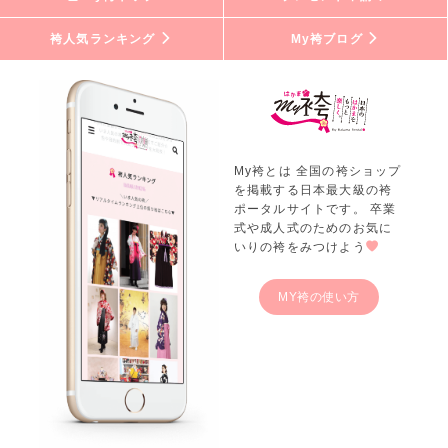
袴人気ランキング
My袴ブログ
My袴とは 全国の袴ショップ
を掲載する日本最大級の袴
ポータルサイトです。 卒業
式や成人式のためのお気に
いりの袴をみつけよう
MY袴の使い方