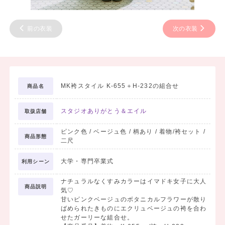
前の衣装
次の衣装
MK袴スタイル K-655＋H-232の組合せ
商品名
スタジオありがとう＆エイル
取扱店舗
ピンク色 / ベージュ色 / 柄あり / 着物/袴セット /
商品形態
二尺
大学・専門卒業式
利用シーン
ナチュラルなくすみカラーはイマドキ女子に大人
商品説明
気♡
甘いピンクベージュのボタニカルフラワーが散り
ばめられたきものにエクリュベージュの袴を合わ
せたガーリーな組合せ。