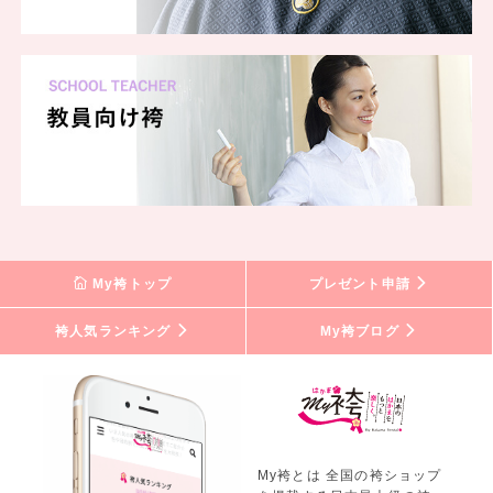
My袴トップ
プレゼント申請
袴人気ランキング
My袴ブログ
My袴とは 全国の袴ショップ