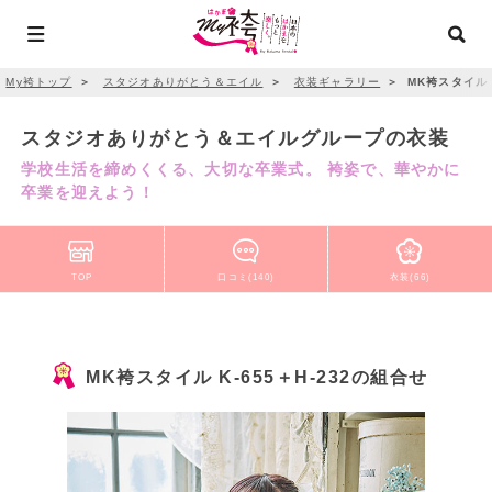
My袴トップ
＞
スタジオありがとう＆エイル
＞
衣装ギャラリー
＞
MK袴スタイル K
スタジオありがとう＆エイルグループの衣装
学校生活を締めくくる、大切な卒業式。 袴姿で、華やかに
卒業を迎えよう！
TOP
口コミ(140)
衣装(66)
MK袴スタイル K-655＋H-232の組合せ