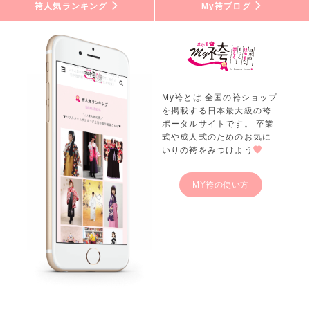
袴人気ランキング
My袴ブログ
My袴とは 全国の袴ショップ
を掲載する日本最大級の袴
ポータルサイトです。 卒業
式や成人式のためのお気に
いりの袴をみつけよう
MY袴の使い方