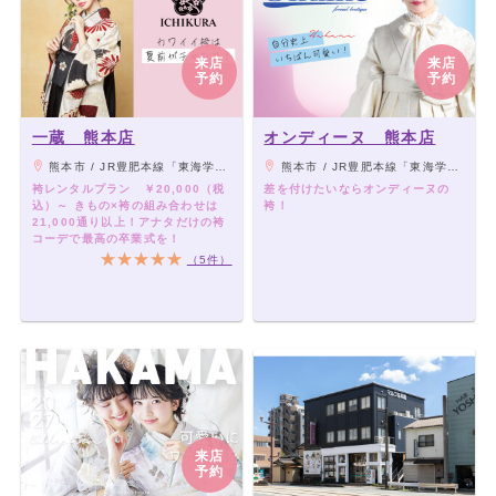
来店
来店
予約
予約
一蔵 熊本店
オンディーヌ 熊本店
熊本市 / JR豊肥本線「東海学園前駅」「竜田口駅」よりバス、「上南部入口」下車
熊本市 / JR豊肥本線「東海学園前駅」「竜田口駅」よりバス、「上南部入口」下車
袴レンタルプラン ￥20,000（税
差を付けたいならオンディーヌの
込）～ きもの×袴の組み合わせは
袴！
21,000通り以上！アナタだけの袴
コーデで最高の卒業式を！
（5件）
来店
予約