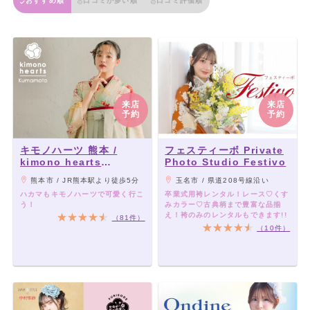
おすすめ順
口コミが多い順
口コミ評価順
来店
来店
予約
予約
キモノハーツ 熊本 /
フェスティーボ Private
kimono hearts
Photo Studio Festivo
Kumamoto
熊本市 / JR熊本駅より徒歩5分
玉名市 / 県道208号線沿い
ハカマもキモノハーツで可愛く行こ
卒業式用袴レンタル！レース♡くす
う！
みカラー♡古典柄まで豊富な品揃
え！袴のみのレンタルもできます!!
（81件）
（10件）