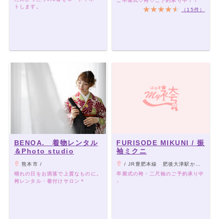
ご卒業式♡袴♡ご予約承り中！！
トします。
（15件）
BENOA. 着物レンタル
FURISODE MIKUNI / 振
＆Photo studio
袖ミクニ
熊本市 /
/ JR豊肥本線 肥後大津駅から徒歩1分
晴れの日をお洒落で上質なものに。
卒業式の袴・二尺袖のご予約承り中
袴レンタル・着付けサロン＊
♪