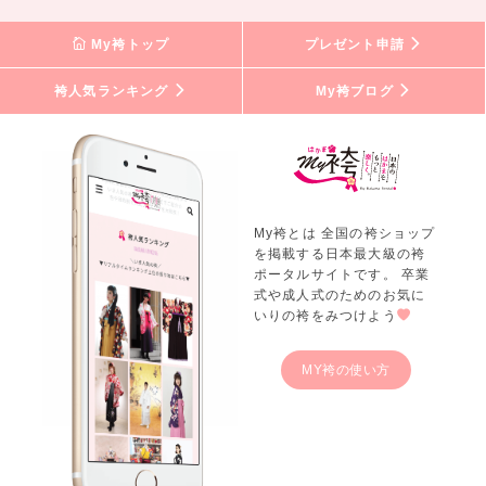
My袴トップ
プレゼント申請
袴人気ランキング
My袴ブログ
My袴とは 全国の袴ショップ
を掲載する日本最大級の袴
ポータルサイトです。 卒業
式や成人式のためのお気に
いりの袴をみつけよう
MY袴の使い方