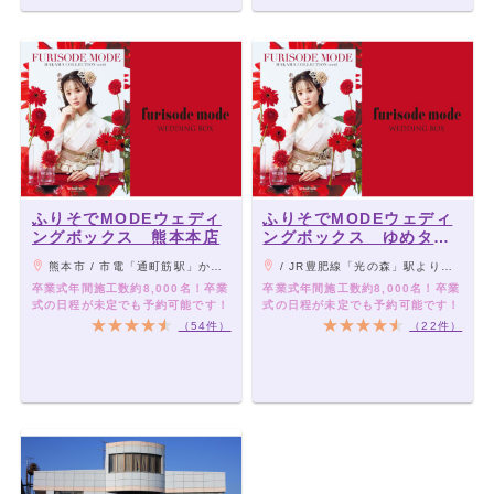
ふりそでMODEウェディ
ふりそでMODEウェディ
ングボックス 熊本本店
ングボックス ゆめタウ
ン光の森店
熊本市 / 市電「通町筋駅」から下通り徒歩2分
/ JR豊肥線「光の森」駅より徒歩3分
卒業式年間施工数約8,000名！卒業
卒業式年間施工数約8,000名！卒業
式の日程が未定でも予約可能です！
式の日程が未定でも予約可能です！
（54件）
（22件）