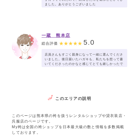
ました。ありがとうございました
一蔵 熊本店
5.0
総合評価
店員さんもすごく親身になって一緒に選んでくださ
いました。後日届いたハガキも、私たちを想って書
いてくださったのかなと感じてとても嬉しかったで
す＾＾卒業式当日も楽しみです。よろしくお願い致
します！
このエリアの説明
このページは熊本県の袴を扱うレンタルショップや貸衣装店・
呉服店のページです。
My袴は全国の袴ショップを日本最大級の数と情報を多数掲載
しております。