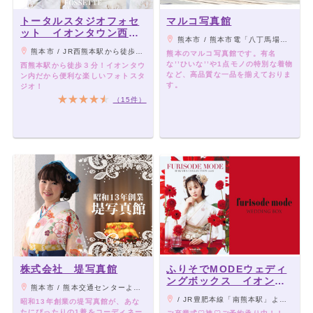
トータルスタジオフォセ
マルコ写真館
ット イオンタウン西熊
熊本市 / 熊本市電「八丁馬場」電停前
本店
熊本市 / JR西熊本駅から徒歩３分
熊本のマルコ写真館です。有名
な’’ひいな’’や1点モノの特別な着物
西熊本駅から徒歩３分！イオンタウ
など、高品質な一品を揃えておりま
ン内だから便利な楽しいフォトスタ
す。
ジオ！
（15件）
株式会社 堤写真館
ふりそでMODEウェディ
ングボックス イオンモ
熊本市 / 熊本交通センターより徒歩8分/熊本市電通町筋駅から徒歩7分
ール熊本店
/ JR豊肥本線「南熊本駅」よりバス「イオンモール熊本」下車
昭和13年創業の堤写真館が、あな
たにぴったりの1着をコーディネー