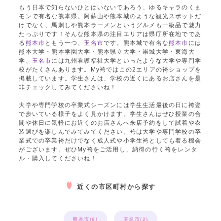
もう日本で知らないひとはいないであろう、ゆるキャラのくま
モンで有名な熊本県。阿蘇山や熊本城のような観光スポットだ
けでなく、馬刺しや熊本ラーメンというグルメも一級品で魅力
たっぷりです！そんな熊本県の注目エリアは県庁所在地でであ
る
熊本市
ともう一つ、
玉名市
です。熊本城で有名な
熊本市
には
熊本大学・熊本学園大学・熊本県立大学・崇城大学・東海大
学、
玉名市
には九州看護福祉大学といったような大学や専門学
校がたくさんあります。My袴ではこの2エリアの袴ショップを
掲載しています。学生さんは、学校の近くにあるお店さんを是
非チェックしてみてくださいね！
大学や専門学校の卒業式シーズンには学生生活最後の日に袴姿
で歩いている様子をよく見かけます。学生さんはぜひ授業の合
間や休日に気軽にお近くのお店さんへ来店予約をして試着や衣
装選びを楽しんでみてみてください。袴は大学や専門学校の卒
業式での卒業袴だけでなく成人式や小学生袴としても着る機会
がございます。ぜひMy袴をご活用し、納得の行く袴をレンタ
ル・購入してくださいね！
近くの市区町村から探す
熊本市(8)
玉名市(2)