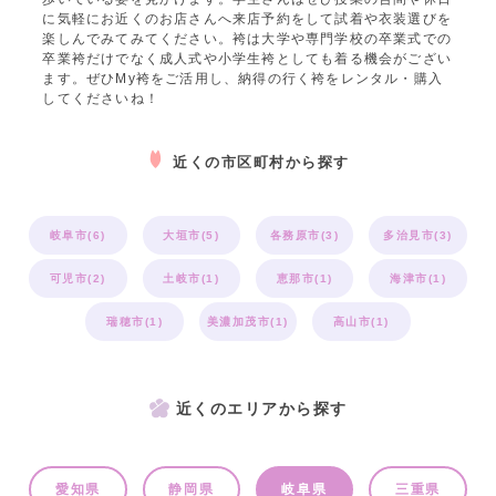
に気軽にお近くのお店さんへ来店予約をして試着や衣装選びを
楽しんでみてみてください。袴は大学や専門学校の卒業式での
卒業袴だけでなく成人式や小学生袴としても着る機会がござい
ます。ぜひMy袴をご活用し、納得の行く袴をレンタル・購入
してくださいね！
近くの市区町村から探す
岐阜市(6)
大垣市(5)
各務原市(3)
多治見市(3)
可児市(2)
土岐市(1)
恵那市(1)
海津市(1)
瑞穂市(1)
美濃加茂市(1)
高山市(1)
近くのエリアから探す
愛知県
静岡県
岐阜県
三重県