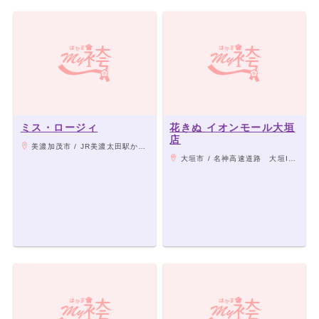
ミス・ロージィ
花きぬ イオンモール大垣
店
美濃加茂市 / JR美濃太田駅から徒歩15分
大垣市 / 名神高速道路 大垣ICより車で約5分