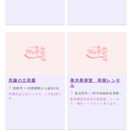
呉服の土田屋
美木美容室 和装レンタ
ル
恵那市 / JR恵那駅から徒歩2分
多治見市 / JR中央線多治見駅徒歩15分、ききょうバス、東鉄バス、名鉄バス「金岡町4」徒歩1分、お車の場合は多治見IC出口より1分。
卒業式はかまレンタル ご予約承り
中
岐阜県多治見市の美容室。レンタ
ル・着付・へアセット承ります。