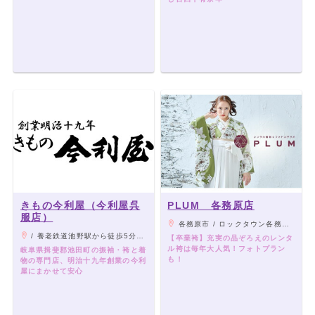
きもの今利屋（今利屋呉
PLUM 各務原店
服店）
各務原市 / ロックタウン各務原より南へ1分
/ 養老鉄道池野駅から徒歩5分 池野商店街天神さん南100m
【卒業袴】充実の品ぞろえのレンタ
ル袴は毎年大人気！フォトプラン
岐阜県揖斐郡池田町の振袖・袴と着
も！
物の専門店、明治十九年創業の今利
屋にまかせて安心