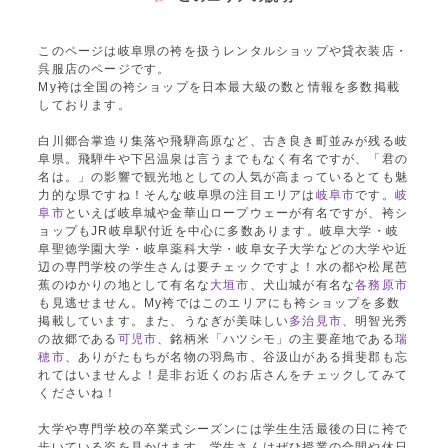
このページは岐阜県の袴を扱うレンタルショップや貸衣装店・
呉服店のページです。
My袴は全国の袴ショップを日本最大級の数と情報を多数掲載
しております。
白川郷合掌造り集落や飛騨高原など、古き良き町並みが残る岐
阜県。飛騨牛や下呂温泉は言うまでもなく有名ですが、「君の
名は。」の影響で観光地としての人気が高まっているとても魅
力的な県ですね！そんな岐阜県の注目エリアは
岐阜市
です。
岐
阜市
といえば岐阜城や金華山ロープウェーが有名ですが、袴シ
ョップもJR岐阜駅付近を中心に多数あります。岐阜大学・岐
阜聖徳学園大学・岐阜薬科大学・岐阜女子大学などの大学や近
辺の専門学校の学生さんは要チェックですよ！水の都や松尾芭
蕉のゆかりの地として有名な
大垣市
、犬山城が有名な
各務原市
も見逃せません。My袴ではこのエリアにも袴ショップを多数
掲載しています。また、うなぎが美味しい
多治見市
、明智光秀
の故郷である
可児市
、銘柄米「ハツシモ」の主要産地である
瑞
穂市
、ありがたもちが名物の羽鳥市、谷汲山がある揖斐郡も忘
れてはいませんよ！是非お近くのお店さんをチェックしてみて
くださいね！
大学や専門学校の卒業式シーズンには学生生活最後の日に袴で
歩いている姿を見かけます。学生さんはぜひ授業の合間や休日