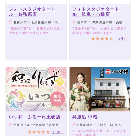
フォトスタジオタート
フォトスタジオタート
ル 各務原店
ル 岐阜・市橋店
各務原市 / 名鉄各務原線「六軒駅」より徒歩7分
岐阜市 / JR東海道本線「西岐阜駅」より車5分
”運命の1着”を♡ お嬢さまに似合う
”運命の1着”を♡ お嬢さまに似合う
衣装を一緒にお探します‼︎
衣装を一緒にお探します‼︎
（3件）
来店
予約
いつ和 ふるーれ土岐店
呉服処 中増
土岐市 / JR中央本線「多治見駅」から車で11分
/ 養老鉄道「広神戸」駅 東へ徒歩３分
にっぽんの美を伝承 キモノひとす
（6件）
じ百四十有余年