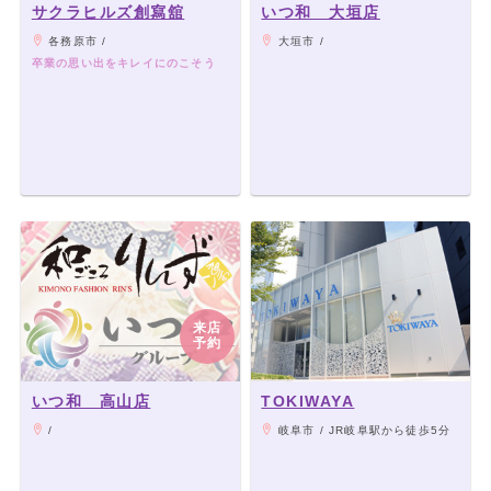
サクラヒルズ創寫舘
いつ和 大垣店
各務原市 /
大垣市 /
卒業の思い出をキレイにのこそう
来店
予約
いつ和 高山店
TOKIWAYA
/
岐阜市 / JR岐阜駅から徒歩5分