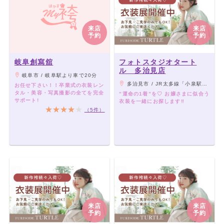
来店
来店
予約
予約
岐阜創寫舘
フォトスタジオタート
ル 多治見店
岐阜市 / 岐阜駅より車で20分
多治見市 / JR太多線「小泉駅」より車4分
お任せ下さい！！卒業式の衣装レン
タル・美容・写真撮影の全てを完全
”運命の1着”を♡ お嬢さまに似合う
サポート!
衣装を一緒にお探します‼︎
（5件）
来店
来店
予約
予約