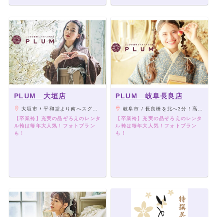
PLUM 大垣店
PLUM 岐阜長良店
大垣市 / 平和堂より南へスグ！「かつとき」さんの迎いです。
岐阜市 / 長良橋を北へ3分！高富街道沿いです。
【卒業袴】充実の品ぞろえのレンタ
【卒業袴】充実の品ぞろえのレンタ
ル袴は毎年大人気！フォトプラン
ル袴は毎年大人気！フォトプラン
も！
も！