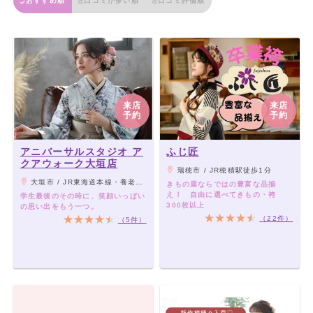
おすすめ順
口コミが多い順
口コミ評価順
来店
来店
予約
予約
アニバーサルスタジオ ア
ふじ匠
クアウォーク大垣店
瑞穂市 / JR穂積駅徒歩1分
大垣市 / JR東海道本線・養老鉄道「大垣駅」北口よりブリッジで直結、徒歩5分
きもの屋ならではの豊富な品揃
え！ 自由に選べてきもの・袴
学生最後のその時に、笑顔いっぱい
300枚以上
の思い出をもう一つ。
（22件）
（5件）