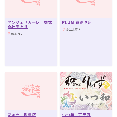
アンジェリカーレ 株式
PLUM 多治見店
会社宝衣裳
多治見市 /
岐阜市 /
花きぬ 海津店
いつ和 可児店