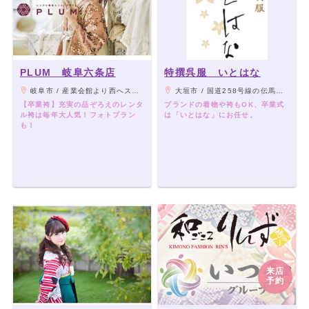
PLUM 岐阜六条店
特撰呉服 いとはな
岐阜市 / 産業会館より西へスグ! パナソニックさんのお隣です
大垣市 / 国道258号線の伝馬町交差点角
【卒業袴】充実の品ぞろえのレンタ
ブランドの着物や袴もOK、卒業式
ル袴は毎年大人気！フォトプラン
は「いとはな」にお任せ。
も！
来店
予約