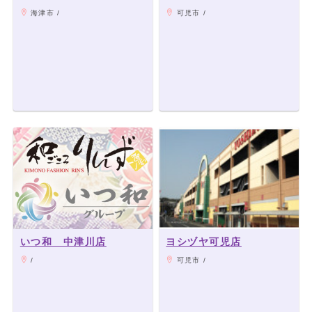
海津市 /
可児市 /
いつ和 中津川店
ヨシヅヤ可児店
/
可児市 /