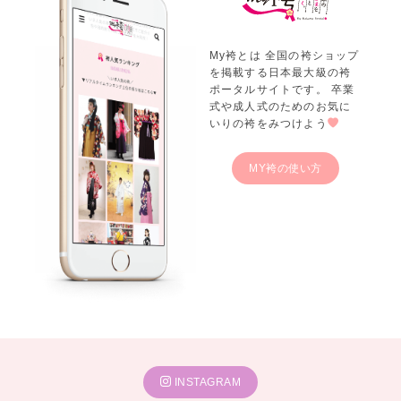
My袴とは 全国の袴ショップ
を掲載する日本最大級の袴
ポータルサイトです。 卒業
式や成人式のためのお気に
いりの袴をみつけよう
MY袴の使い方
INSTAGRAM