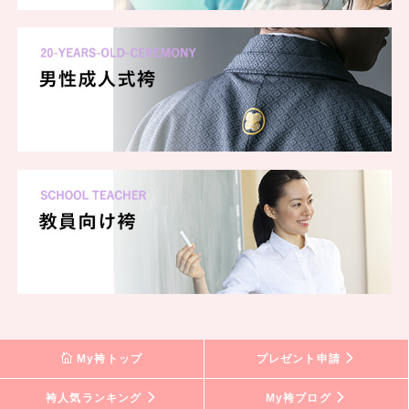
My袴トップ
プレゼント申請
袴人気ランキング
My袴ブログ