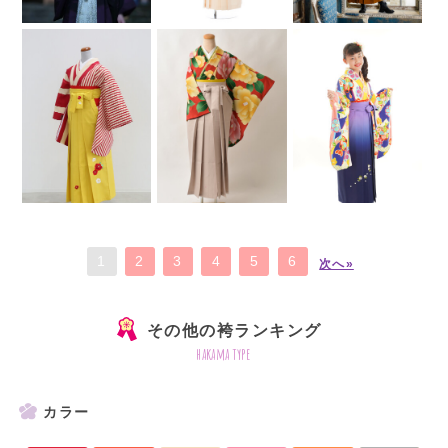
1
2
3
4
5
6
次へ»
その他の袴ランキング
hakama type
カラー