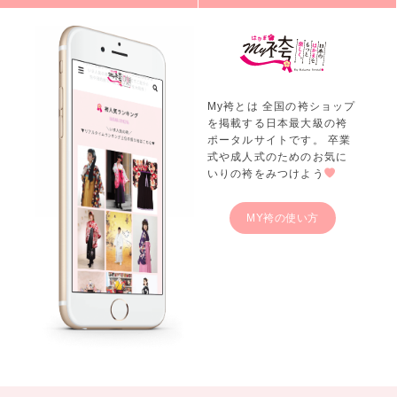
My袴とは 全国の袴ショップ
を掲載する日本最大級の袴
ポータルサイトです。 卒業
式や成人式のためのお気に
いりの袴をみつけよう
MY袴の使い方