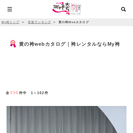
My袴トップ
＞
衣装ランキング
＞
黄の袴Webカタログ
黄の袴webカタログ｜袴レンタルならMy袴
556
全
件中 1～102件