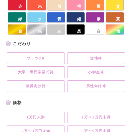
赤
朱
肌
桃
橙
黄
緑
水
青
紺
紫
茶
金
銀
灰
黒
白
他
こだわり
ブーツOK
無地袴
大学・専門卒業式袴
小学生袴
教員向け袴
男性向け袴
価格
1万円未満
1万〜2万円未満
2万〜3万円未満
3万〜5万円未満