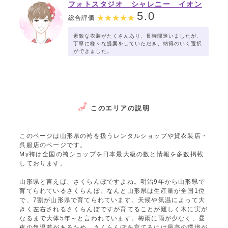
フォトスタジオ シャレニー イオン
山形北店
5.0
総合評価
素敵な衣装がたくさんあり、長時間迷いましたが、
丁寧に様々な提案をしていただき、納得のいく選択
ができました。
このエリアの説明
このページは山形県の袴を扱うレンタルショップや貸衣装店・
呉服店のページです。
My袴は全国の袴ショップを日本最大級の数と情報を多数掲載
しております。
山形県と言えば、さくらんぼですよね。明治9年から山形県で
育てられているさくらんぼ、なんと山形県は生産量が全国1位
で、7割が山形県で育てられています。天候や気温によって大
きく左右されるさくらんぼですが育てることが難しく木に実が
なるまで大体5年～と言われています。梅雨に雨が少なく、昼
夜の気温差があるため、さくらんぼを育てるには最高の環境が