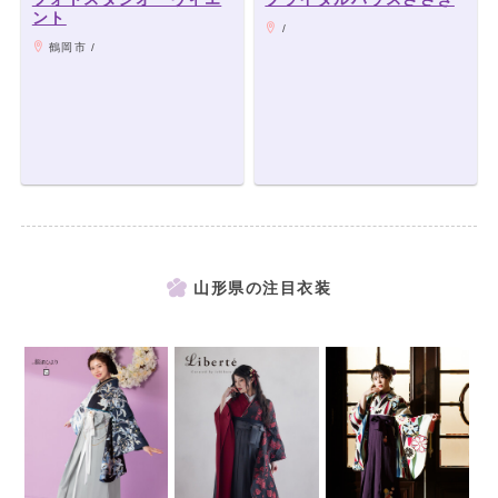
ント
/
鶴岡市 /
山形県の注目衣装