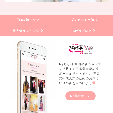
My袴トップ
プレゼント申請
袴人気ランキング
My袴ブログ
My袴とは 全国の袴ショップ
を掲載する日本最大級の袴
ポータルサイトです。 卒業
式や成人式のためのお気に
いりの袴をみつけよう
MY袴の使い方