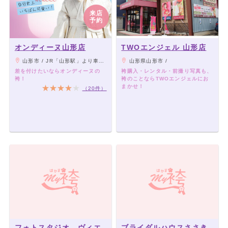
来店
予約
オンディーヌ山形店
TWOエンジェル 山形店
山形市 / JR「山形駅」より車13分、千歳山こんにゃくの斜め向かい
山形県山形市 /
差を付けたいならオンディーヌの
袴購入・レンタル・前撮り写真も、
袴！
袴のことならTWOエンジェルにお
まかせ！
（20件）
フォトスタジオ ヴィエ
ブライダルハウスささき