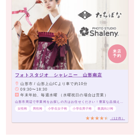
来店
予約
フォトスタジオ シャレニー 山形南店
山形市 / 山形上山ICより車で約10分
09:30〜18:30
年末年始、毎週水曜 （水曜祝日の場合は営業）
山形市周辺で卒業袴をお探しの方はお任せください！豊富な品揃えでお待ちしております！
女性袴
男性袴
小学生女子袴
小学生男子袴
教員向け袴
（12件）