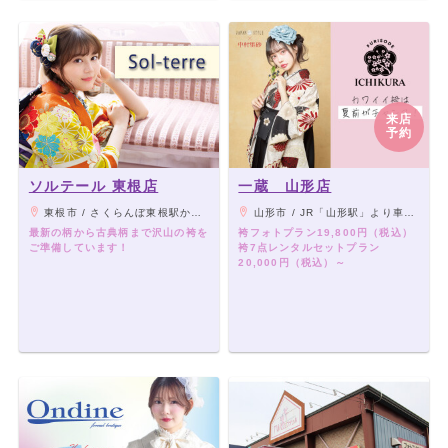
来店
予約
ソルテール 東根店
一蔵 山形店
東根市 / さくらんぼ東根駅から車で10分
山形市 / JR「山形駅」より車13分、千歳山こんにゃくの斜め向かい
最新の柄から古典柄まで沢山の袴を
袴フォトプラン19,800円（税込）
ご準備しています！
袴7点レンタルセットプラン
20,000円（税込）～