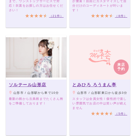
まで、ワンストップサービスで対
が豊富！自由にカスタマイズして自
応！衣裳をお探しの方はお任せくだ
分だけのコーディネートが叶いま
さい！
す！
（21件）
（8件）
来店
予約
ソルテール山形店
とみひろ ろうまん亭
山形市 / 山形駅から車で10分
山形市 / 山形駅東口から徒歩3分
最新の柄から古典柄までたくさん袴
スタッフは全員女性！個性的で楽し
をご準備しております！
い雰囲気でお店の中は笑い声が絶え
ません
（5件）