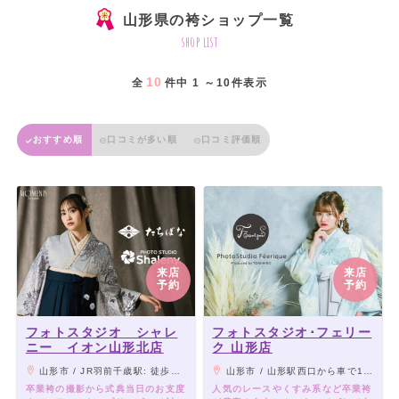
山形県の袴ショップ一覧
shop list
10
全
件中 1 ～10件表示
おすすめ順
口コミが多い順
口コミ評価順
来店
来店
予約
予約
フォトスタジオ シャレ
フォトスタジオ･フェリー
ニー イオン山形北店
ク 山形店
山形市 / JR羽前千歳駅: 徒歩約18分
山形市 / 山形駅西口から車で15分。山形南イオンすぐそば。
卒業袴の撮影から式典当日のお支度
人気のレースやくすみ系など卒業袴