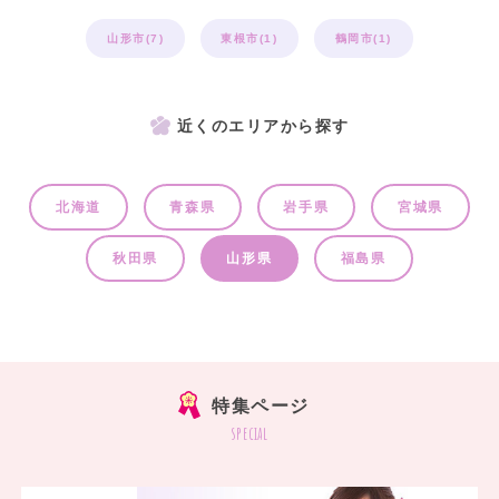
山形市(7)
東根市(1)
鶴岡市(1)
近くのエリアから探す
北海道
青森県
岩手県
宮城県
秋田県
山形県
福島県
特集ページ
special