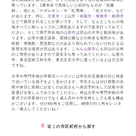
整っています。1番有名で美味しいと好評なものが「佐藤
錦」。他にも「ナポレオン」や「紅秀峰」、「紅さやか」など
があります。特に、
天童市
・
上山市
・
南陽市
・
東根市
・
鶴岡市
などで栽培されることが多いです。そして、なんとこちらの地
域すべてに袴ショップのご用意ありますので是非行ってみてく
ださい。そして県庁所在地の
山形市
は沢山の大学と観光地があ
ります。山寺や蔵王温泉、霞城公園などの有名な場所から、美
術館・博物館・歴史館などのあまり知られていないけれども山
形県を誇る場所が沢山あります。こちら
山形市
にも沢山のお袴
のご用意がありますので是非立ち寄ってみてください。山形大
学、東北芸術工科大学、東北文京大学に通っている人は大注目
ですね。
大学や専門学校の卒業式シーズンには学生生活最後の日に袴姿
で歩いている様子をよく見かけます。学生さんはぜひ授業の合
間や休日に気軽にお近くのお店さんへ来店予約をして試着や衣
装選びを楽しんでみてみてください。袴は大学や専門学校の卒
業式での卒業袴だけでなく成人式や小学生袴としても着る機会
がございます。ぜひMy袴をご活用し、納得の行く袴をレンタ
ル・購入してくださいね！
近くの市区町村から探す