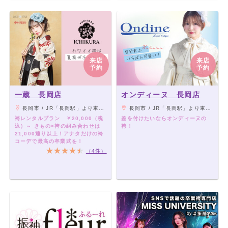
来店
来店
予約
予約
一蔵 長岡店
オンディーヌ 長岡店
長岡市 / JR「長岡駅」より車で10分（長岡ICより車で10分）
長岡市 / JR「長岡駅」より車で10分（長岡ICより車で10分）
袴レンタルプラン ￥20,000（税
差を付けたいならオンディーヌの
込）～ きもの×袴の組み合わせは
袴！
21,000通り以上！アナタだけの袴
コーデで最高の卒業式を！
（4件）