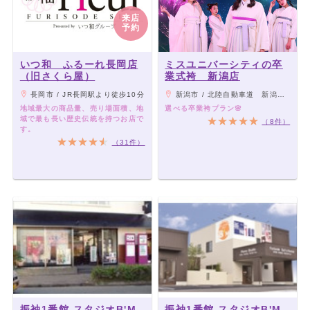
来店
予約
いつ和 ふるーれ長岡店
ミスユニバーシティの卒
（旧さくら屋）
業式袴 新潟店
長岡市 / JR長岡駅より徒歩10分
新潟市 / 北陸自動車道 新潟中央ICより車で約10分 / 新潟バイパス女池ICより車で約5分
地域最大の商品量、売り場面積、地
選べる卒業袴プラン🌸
域で最も長い歴史伝統を持つお店で
（8件）
す。
（31件）
振袖1番館 スタジオB'M
振袖1番館 スタジオB'M