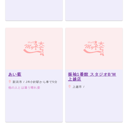
あい藍
振袖1番館 スタジオB'M
上越店
新潟市 / JR小針駅から車で5分
上越市 /
他の人とは違う晴れ姿