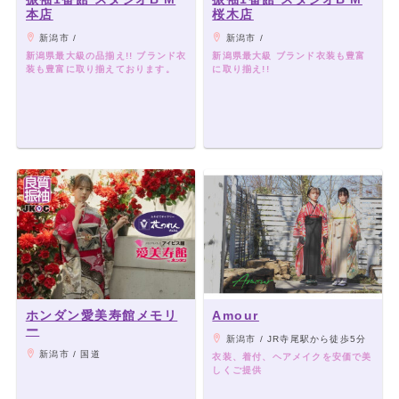
本店
桜木店
新潟市 /
新潟市 /
新潟県最大級の品揃え!! ブランド衣
新潟県最大級 ブランド衣装も豊富
装も豊富に取り揃えております。
に取り揃え!!
ホンダン愛美寿館メモリ
Amour
ー
新潟市 / JR寺尾駅から徒歩5分
新潟市 / 国道
衣装、着付、ヘアメイクを安価で美
しくご提供