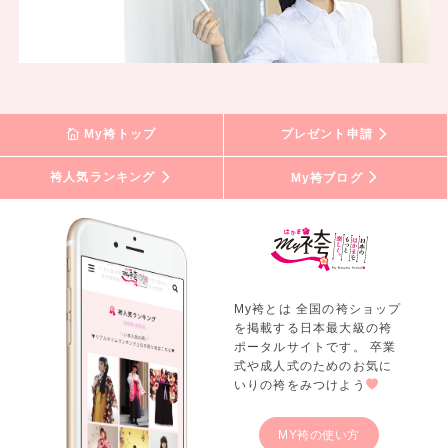
My袴トップ
プレゼント申請
袴人気ランキング
My袴ブログ
My袴とは 全国の袴ショップ
を掲載する日本最大級の袴
ポータルサイトです。 卒業
式や成人式のためのお気に
いりの袴をみつけよう
MY袴の使い方