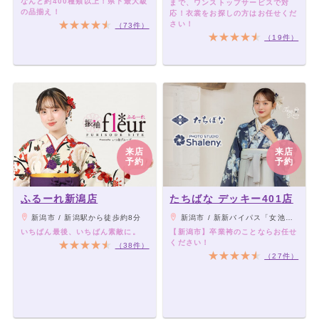
なんと約400種類以上！県下最大級
まで、ワンストップサービスで対
の品揃え！
応！衣裳をお探しの方はお任せくだ
さい！
（73件）
（19件）
来店
来店
予約
予約
ふるーれ新潟店
たちばな デッキー401店
新潟市 / 新潟駅から徒歩約8分
新潟市 / 新新バイパス「女池インターチェンジ」から車で3分。
いちばん最後、いちばん素敵に。
【新潟市】卒業袴のことならお任せ
ください！
（38件）
（27件）