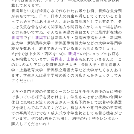
My袴は全国の袴、ショップを日本最大級の数と情報を多数掲
載しております。
新潟県といえば綺麗な水で作られたお米やお酒、新鮮な魚介類
が有名ですね。日々、日本人のお腹を満たしてくれていると言
っても過言ではありません。また豪雪地域としても有名で、冬
には良質な雪を求めて関東地方や関西地方からスキー場を訪れ
る方も多いですね。そんな新潟県の注目エリアは県庁所在地の
新潟市
です！
新潟市
には新潟大学・新潟医療福祉大学・新潟県
立大学・新潟薬科大学・新潟国際情報大学などの大学や専門学
校が多数あり、若者で賑わっている街とも言えるでしょう。
My袴では中央区・西区を中心に
新潟市
の袴ショップのお店さ
んを掲載しています。
長岡市
、
上越市
も忘れていませんよ！こ
の2つのエリアにも長岡技術科学大学・長岡大学・長岡造形大
学・上越教育大学・新潟県立看護大学など大学がたくさんあり
ます。学生さんは是非学校の近くのお店さんをチェックしてみ
てください！
大学や専門学校の卒業式シーズンには学生生活最後の日に袴姿
で歩いている様子を見かけます。学生さんはぜひ授業の合間や
休日に気軽にお近くのお店さんへ来店予約をして試着や衣装選
びを楽しんでみてみてください。袴は大学や専門学校の卒業式
での卒業袴だけでなく成人式や小学生袴としても着る機会がご
ざいます。ぜひMy袴をご活用し、納得の行く袴をレンタル・
購入してくださいね！