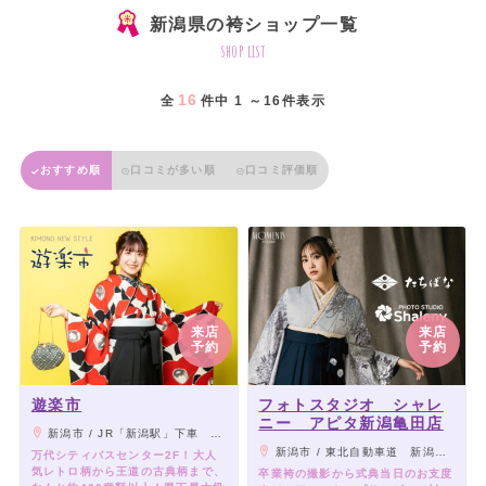
新潟県の袴ショップ一覧
shop list
16
全
件中 1 ～16件表示
おすすめ順
口コミが多い順
口コミ評価順
来店
来店
予約
予約
遊楽市
フォトスタジオ シャレ
ニー アピタ新潟亀田店
新潟市 / JR「新潟駅」下車 万代口より徒歩約10分 万代バスシティセンター2F
新潟市 / 東北自動車道 新潟亀田ICから車で2分／亀田駅から車で7分
万代シティバスセンター2F！大人
気レトロ柄から王道の古典柄まで、
卒業袴の撮影から式典当日のお支度