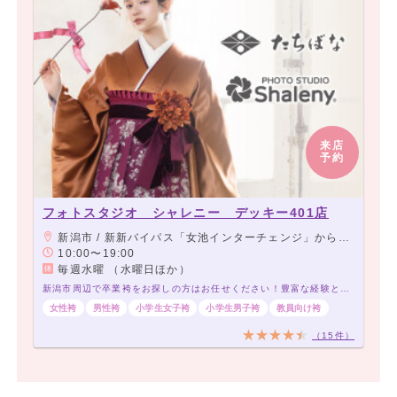
来店
予約
フォトスタジオ シャレニー デッキー401店
新潟市 / 新新バイパス「女池インターチェンジ」から車で3分。
10:00〜19:00
毎週水曜 （水曜日ほか）
新潟市周辺で卒業袴をお探しの方はお任せください！豊富な経験と品揃えでお待ちしております！
女性袴
男性袴
小学生女子袴
小学生男子袴
教員向け袴
（15件）