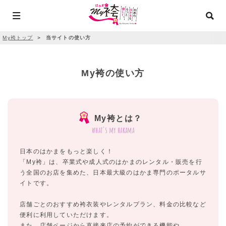
My袴トップ
＞
当サイトの使い方
My袴の使い方
My袴とは？
what's my hakama
日本のはかまをもっと楽しく！
「My袴」は、卒業式や成人式のはかまのレンタル・販売を行
う全国のお店を集めた、日本最大級のはかま専門のポータルサ
イトです。
店舗ごとのおすすめ袴衣装やレンタルプラン、料金の比較など
便利に利用していただけます。
また、店舗ページから直接来店の予約ができる機能や、