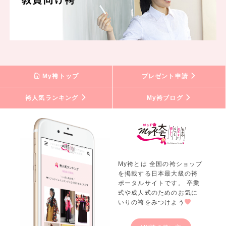
My袴トップ
プレゼント申請
袴人気ランキング
My袴ブログ
My袴とは 全国の袴ショップ
を掲載する日本最大級の袴
ポータルサイトです。 卒業
式や成人式のためのお気に
いりの袴をみつけよう