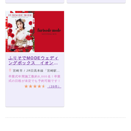
ふりそでMODEウェディ
ングボックス イオンモ
ール宮崎店
宮崎市 / JR日高本線「宮崎駅」より車10分
卒業式年間施工数約8,000名！卒業
式の日程が未定でも予約可能です！
（39件）