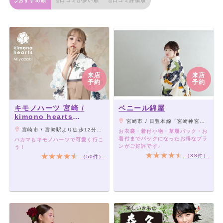
おすすめ順
口コミが多い順
口コミ評価順
来店
来店
予約
予約
キモノハーツ 宮崎 /
ベニール錦屋
kimono hearts
宮崎市 / 日豊本線「宮崎神宮駅」より車6分、「宮崎駅」より宮崎交通バス 「船塚2丁目」 停留所から徒歩0分
Miyazaki
宮崎市 / 宮崎駅より徒歩12分。宮崎駅の大通り25号線を西へ、山形屋の手前の道を左に曲がり、最初の角を右に曲がるとキモノハーツ宮崎に到着！
お衣裳・着付小物・草履バック・お
着付までパックになったお得なプラ
ハカマもキモノハーツで可愛く行こ
ンがご好評です♪
う！
（38件）
（50件）