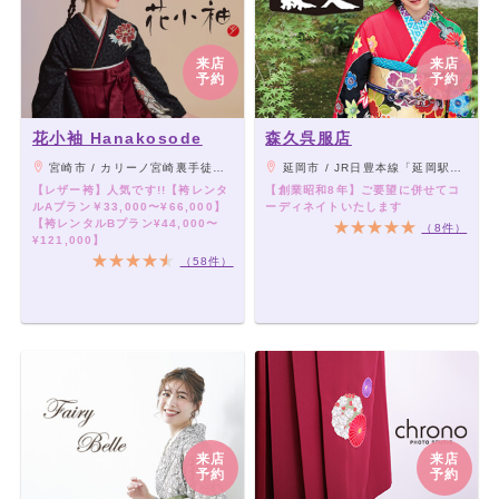
来店
来店
予約
予約
花小袖 Hanakosode
森久呉服店
宮崎市 / カリーノ宮崎裏手徒歩2分
延岡市 / JR日豊本線「延岡駅」より徒歩8分
【レザー袴】人気です!!【袴レンタ
【創業昭和8年】ご要望に併せてコ
ルAプラン￥33,000〜¥66,000】
ーディネイトいたします
【袴レンタルBプラン¥44,000〜
（8件）
¥121,000】
（58件）
来店
来店
予約
予約