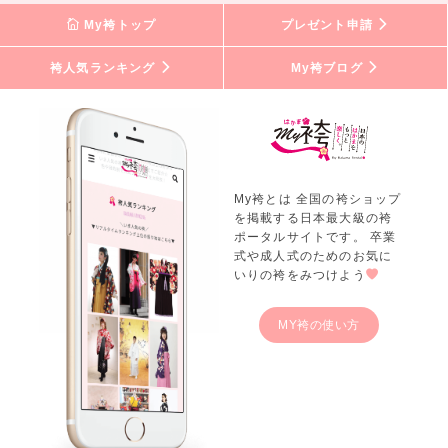
My袴トップ
プレゼント申請
袴人気ランキング
My袴ブログ
My袴とは 全国の袴ショップ
を掲載する日本最大級の袴
ポータルサイトです。 卒業
式や成人式のためのお気に
いりの袴をみつけよう
MY袴の使い方