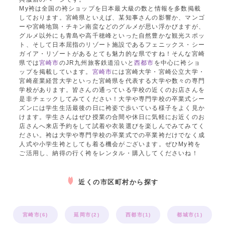
My袴は全国の袴ショップを日本最大級の数と情報を多数掲載
しております。宮崎県といえば、某知事さんの影響か、マンゴ
ーや宮崎地鶏・チキン南蛮などのグルメが思い浮かびますが、
グルメ以外にも青島や高千穂峰といった自然豊かな観光スポッ
ト、そして日本屈指のリゾート施設であるフェニックス・シー
ガイア・リゾートがあるとても魅力的な県ですね！そんな宮崎
県では
宮崎市
のJR九州旅客鉄道沿いと
西都市
を中心に袴ショ
ップを掲載しています。
宮崎市
には宮崎大学・宮崎公立大学・
宮崎産業経営大学といった宮崎県を代表する大学や数々の専門
学校があります。皆さんの通っている学校の近くのお店さんを
是非チェックしてみてください！大学や専門学校の卒業式シー
ズンには学生生活最後の日に袴姿で歩いている様子をよく見か
けます。学生さんはぜひ授業の合間や休日に気軽にお近くのお
店さんへ来店予約をして試着や衣装選びを楽しんでみてみてく
ださい。袴は大学や専門学校の卒業式での卒業袴だけでなく成
人式や小学生袴としても着る機会がございます。ぜひMy袴を
ご活用し、納得の行く袴をレンタル・購入してくださいね！
近くの市区町村から探す
宮崎市(6)
延岡市(2)
西都市(1)
都城市(1)