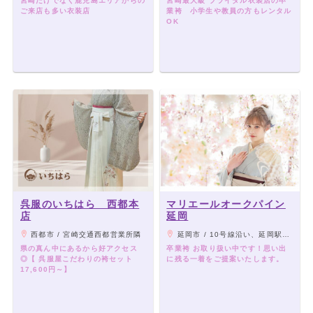
宮崎だけでなく鹿児島エリアからの
宮崎最大級 ブライダル衣装店の卒
ご来店も多い衣装店
業袴 小学生や教員の方もレンタル
OK
呉服のいちはら 西都本
マリエールオークパイン
店
延岡
西都市 / 宮崎交通西都営業所隣
延岡市 / 10号線沿い、延岡駅から車で７分。
県の真ん中にあるから好アクセス
卒業袴 お取り扱い中です！思い出
◎【 呉服屋こだわりの袴セット
に残る一着をご提案いたします。
17,600円～】