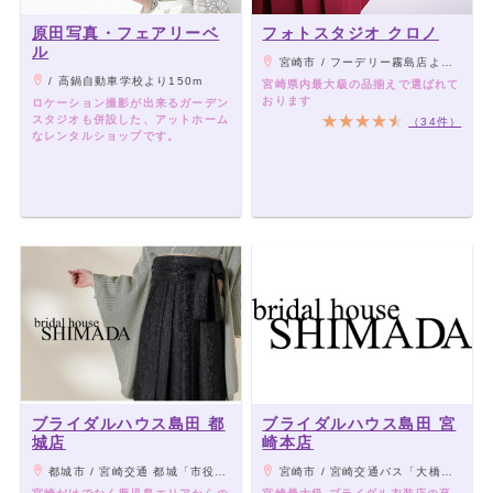
原田写真・フェアリーベ
フォトスタジオ クロノ
ル
宮崎市 / フーデリー霧島店より徒歩1分
/ 高鍋自動車学校より150m
宮崎県内最大級の品揃えで選ばれて
おります
ロケーション撮影が出来るガーデン
スタジオも併設した、アットホーム
（34件）
なレンタルショップです。
ブライダルハウス島田 都
ブライダルハウス島田 宮
城店
崎本店
都城市 / 宮崎交通 都城「市役所前」停留所から徒歩０分
宮崎市 / 宮崎交通バス「大橋３丁目」停留所正面