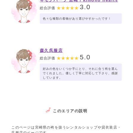
キモノハーツ 宮崎 / kimono hearts
Miyazaki
3.0
総合評価
色々な種類の着物があり選びやすかったです！
森久呉服店
5.0
総合評価
好みの色をいくつか手にとり、それに合う袴を選ん
でくれました。優しく丁寧に対応して下さり、感謝
しています。
このエリアの説明
このページは宮崎県の袴を扱うレンタルショップや貸衣装店・
呉服店のページです。