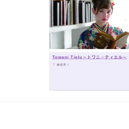
Towani Tielu～トワニ－ティエル～
倉吉市 /