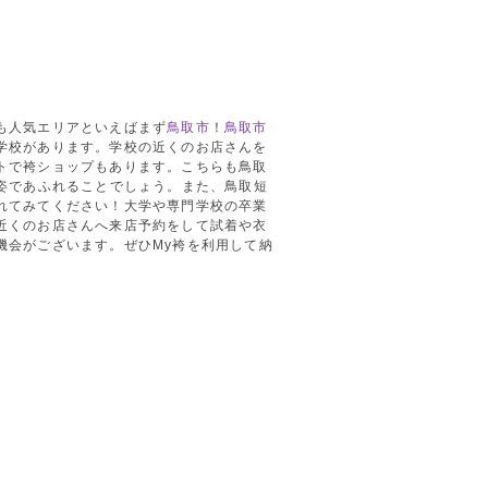
も人気エリアといえばまず
鳥取市
！
鳥取市
学校があります。学校の近くのお店さんを
トで袴ショップもあります。こちらも鳥取
姿であふれることでしょう。また、鳥取短
れてみてください！大学や専門学校の卒業
近くのお店さんへ来店予約をして試着や衣
機会がございます。ぜひMy袴を利用して納