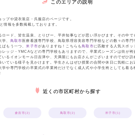
このエリアの説明
ョップや貸衣装店・呉服店のページです。
数と情報を多数掲載しております。
るロード、皆生温泉、とりぴー、平井知事などが思い浮かびます。その中で
大学、
鳥取市
医療看護専門学校、鳥取県理容美容専門学校などの数々の専門
えばもう一つ、
米子市
がありますね！こちらも
鳥取市
に匹敵する人気スポッ
カレッジ・YMCAなどの専門学校もありますので、卒業式シーズンは街が袴
ているイオンモール日吉津や、天満屋にもお店さんがございますのでぜひ訪
歩いている様子を見かけます。学生さんはぜひ授業の合間や休日に気軽にお
大学や専門学校の卒業式の卒業袴だけでなく成人式や小学生袴としても着る
！
近くの市区町村から探す
倉吉市(2)
鳥取市(2)
米子市(1)