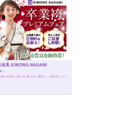
永見 KIMONO‐NAGAMI
 /
大級の品揃え 鳥大生 島大生に数多くご成約頂いてい