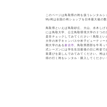
このページは鳥取県の袴を扱うレンタルシ
My袴は全国の袴ショップを日本最大級の
鳥取県といえば鳥取砂丘、大山、水木しげ
には鳥取大学、公立鳥取環境大学の２つの
是非チェックしてみてください！鳥取とい
大学の米子キャンパスや米子ビューティー
期大学のある
倉吉市
、鳥取県西部を牛耳っ
式シーズンには学生生活最後の日に袴姿で
装選びを楽しんでみてみてください。袴は
得の行く袴をレンタル・購入してください