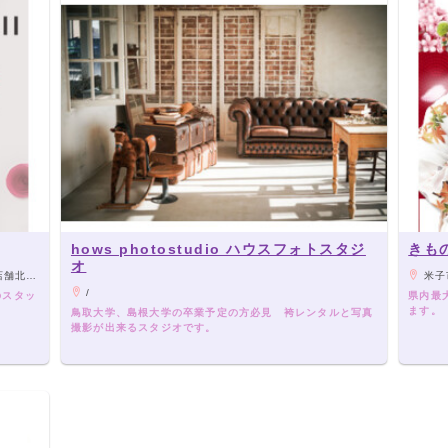
hows photostudio ハウスフォトスタジ
きもの
オ
お越しください。
米子市
/
のスタッ
県内最
ます。
鳥取大学、島根大学の卒業予定の方必見 袴レンタルと写真
撮影が出来るスタジオです。