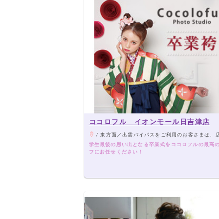
ココロフル イオンモール日吉津店
/ 東方面／出雲バイパスをご利用のお客さまは、店舗北側交差点を直進しすぐ左折してお越しください。 西方面／国道9号線から渡橋中央交差点を左折して
学生最後の思い出となる卒業式をココロフルの最高
フにお任せください！