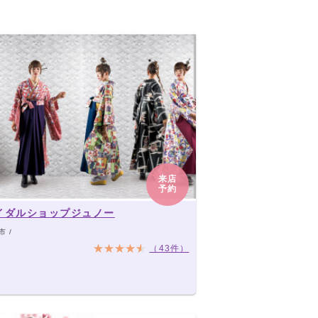
来店
予約
イダルショップジュノー
 /
（43件）