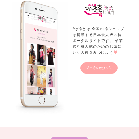
My袴とは 全国の袴ショップ
を掲載する日本最大級の袴
ポータルサイトです。 卒業
式や成人式のためのお気に
いりの袴をみつけよう
MY袴の使い方