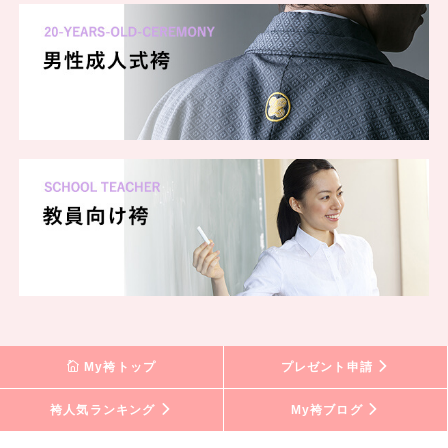
My袴トップ
プレゼント申請
袴人気ランキング
My袴ブログ