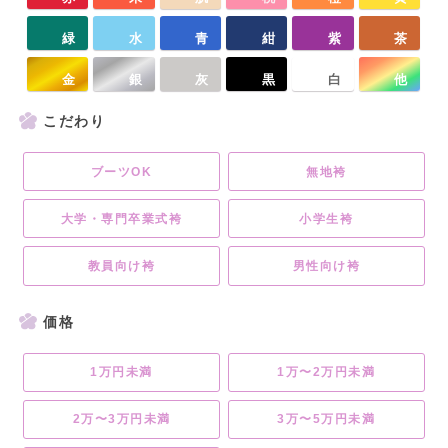
緑
水
青
紺
紫
茶
金
銀
灰
黒
白
他
こだわり
ブーツOK
無地袴
大学・専門卒業式袴
小学生袴
教員向け袴
男性向け袴
価格
1万円未満
1万〜2万円未満
2万〜3万円未満
3万〜5万円未満