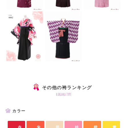
その他の袴ランキング
hakama type
カラー
赤
朱
肌
桃
橙
黄