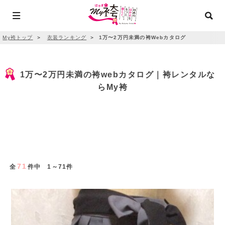
My袴トップ
＞
衣装ランキング
＞
1万〜2万円未満の袴Webカタログ
1万〜2万円未満の袴webカタログ｜袴レンタルな
らMy袴
71
全
件中 1～71件