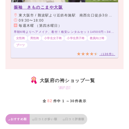
振袖 きものこまや大阪
東大阪市 / 難波駅より近鉄布施駅 南西出口徒歩3分 アーケード商店街角から2店目 当店前に駐車スペース有り
09:30〜18:00
毎週木曜 （第四水曜日）
早朝6時よりヘアメイク、着付！格安レンタルセット14500円～34500円！200種類以上～！
女性袴
男性袴
小学生女子袴
小学生男子袴
教員向け袴
ブーツ
（136件）
大阪府の袴ショップ一覧
shop list
82
全
件中 1 ～30件表示
おすすめ順
口コミが多い順
口コミ評価順