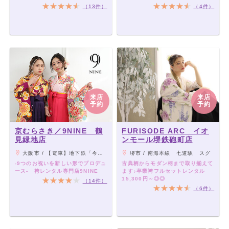
（13件）
（4件）
来店
来店
予約
予約
京むらさき／9NINE 鶴
FURISODE ARC イオ
見緑地店
ンモール堺鉄砲町店
大阪市 / 【電車】地下鉄「今福鶴見駅」3番出口すぐ／【バス】市バス36系統で「鶴見西口」停留所下車
堺市 / 南海本線 七道駅 スグ
-9つのお祝いを新しい形でプロデュ
古典柄からモダン柄まで取り揃えて
ース- 袴レンタル専門店9NINE
ます♪卒業袴フルセットレンタル
15,300円～◎◎
（14件）
（6件）