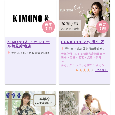
来店
来店
予約
予約
KIMONO＆ イオンモー
FURISODE efy 豊中店
ル鶴見緑地店
豊中市 / 北大阪急行線桃山台駅から徒歩8分 バスでお越しの方は南町3丁目で降り、坂を下ってすぐにあります。
大阪市 / 地下鉄長堀鶴見緑地線「今福鶴見駅」3号出口から徒歩8分
★阪神間でNo.1の最大店舗数★≪
豊中・宝塚・西宮・尼崎・伊丹
あなたにピッタリな袴に出会える、
袴レンタル専門店です♪
（52件）