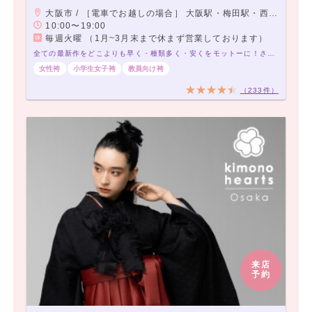
大阪市 / ［電車でお越しの場合］ 大阪駅・梅田駅・西梅田駅より、地下通路から雨天の場合でも濡れることなくご来店いただけます。
10:00〜19:00
毎週火曜 （1月~3月末まで休まず営業しております）
全ての最新作をどこよりも早く・種類多く・安くをモットーに！さらに卒業式当日のヘアセット着付けが無料！
女性袴
小学生女子袴
教員向け袴
（233件）
来店
予約