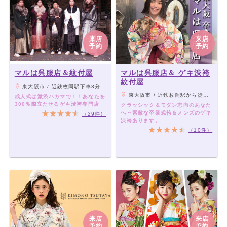
来店
来店
予約
予約
マルは呉服店＆紋付屋
マルは呉服店＆ ゲキ渋袴
紋付屋
東大阪市 / 近鉄枚岡駅下車3分、枚岡神社駐車場から1分【護国院向かい】
東大阪市 / 近鉄枚岡駅から徒歩3分/枚岡神社駐車場から徒歩1分(護国院の向かい)
成人式は激渋ハカマで！！あなたを
300％際立たせるゲキ渋袴専門店
クラッシック＆モダン志向のあなた
へ～素敵な卒業式袴＆メンズのゲキ
（29件）
渋袴あります。
（10件）
来店
来店
予約
予約