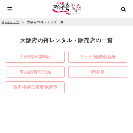
My袴トップ
＞
大阪府の袴ショップ一覧
大阪府の袴レンタル・販売店の一覧
キタ/梅田/都島区
ミナミ/難波/心斎橋
東大阪/若江/八尾
堺/和泉
富田林/泉佐野市/泉南市