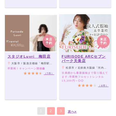
来店
来店
予約
予約
スタジオLuvri 梅田店
FURISODE ARCセブン
パーク天美店
大阪市 / 阪急京都線「梅田駅」より徒歩3分、各線「大阪駅」・地下鉄御堂筋線「梅田駅」より徒歩8分
松原市 / 近鉄南大阪線「河内天美」駅より徒歩15分
卒業袴！キャンペーン開催🏫
古典柄から最新振袖まで取り揃えて
（7件）
ます♪卒業袴フルセットレンタル
15,300円～◎◎
（4件）
1
2
3
次へ»