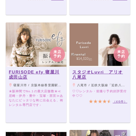
来店
来店
予約
予約
FURISODE efy 寝屋川
スタジオLuvri アリオ
成田山店
八尾店
寝屋川市 / 京阪本線香里園駅より
八尾市 / 近鉄大阪線「近鉄八尾駅」より徒歩8分
★阪神間でNo.1の最大店舗数★≪
♡♡レンタル・前撮り予約好評受付
尼崎・伊丹・豊中・宝塚・西宮≫あ
中♡♡
なたにピッタリな袴に出会える、袴
（46件）
レンタル専門店です♪