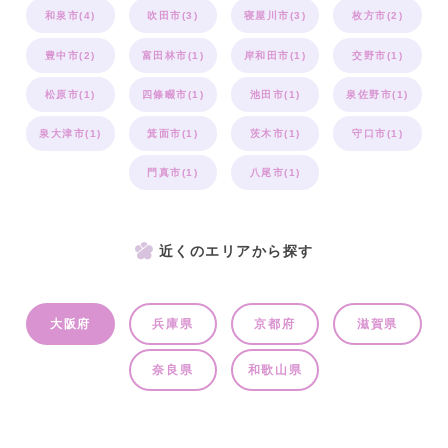
和泉市(4)
吹田市(3)
寝屋川市(3)
枚方市(2)
豊中市(2)
富田林市(1)
岸和田市(1)
交野市(1)
松原市(1)
四條畷市(1)
池田市(1)
泉佐野市(1)
泉大津市(1)
箕面市(1)
茨木市(1)
守口市(1)
門真市(1)
八尾市(1)
近くのエリアから探す
大阪府
兵庫県
京都府
滋賀県
奈良県
和歌山県