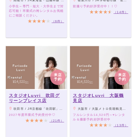
高槻市 / JR東海道・山陽本線 / 高槻駅 徒歩5分、阪急京都本線 / 高槻市駅 徒歩5分
寝屋川市 / JR学研都市線「星田駅」よりバス「ビバモール寝屋川」下車徒歩3分
小学生～専門・短大・大学生まで対
前撮り予約好評受付中！！♡
応可能！卒業式の袴レンタルお気軽
（14件）
にご相談ください。
（6件）
来店
来店
予約
予約
スタジオLuvri 吹田グ
スタジオLuvri 大阪鶴
リーンプレイス店
見店
吹田市 / JR京都線「吹田駅」より徒歩7分、阪急千里線「阪急吹田駅」より徒歩10分
大阪市 / 大阪メトロ長堀鶴見緑地線「鶴見緑地」 徒歩10分
2027年度卒業式予約受付中♡
フルレンタル14,520円～♥レンタ
ル＆撮影予約好評受付中
（21件）
（13件）