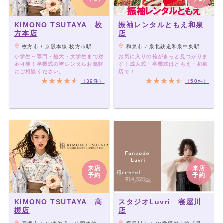
KIMONO TSUTAYA 枚
振袖レンタルともえ和泉
方本店
店
枚方市 / 京阪本線 枚方市駅 徒歩約5分
和泉市 / 泉北鉄道和泉中央駅から徒歩5分/桃山学院大学近く
小学生～専門・短大・大学生まで対
お気に入りの袴がきっと見つかりま
応可能！卒業式の袴レンタルお気軽
す！成人式・卒業式はともえ・和泉
にご相談ください。
店で！
（39件）
（50件）
来店
来店
予約
予約
KIMONO TSUTAYA 高
スタジオLuvri 寝屋川
槻店
店