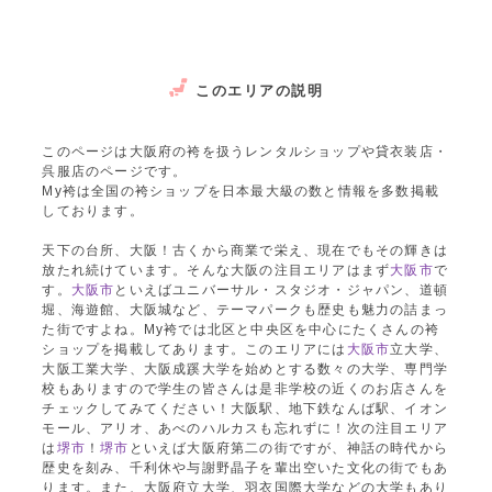
このエリアの説明
このページは大阪府の袴を扱うレンタルショップや貸衣装店・
呉服店のページです。
My袴は全国の袴ショップを日本最大級の数と情報を多数掲載
しております。
天下の台所、大阪！古くから商業で栄え、現在でもその輝きは
放たれ続けています。そんな大阪の注目エリアはまず
大阪市
で
す。
大阪市
といえばユニバーサル・スタジオ・ジャパン、道頓
堀、海遊館、大阪城など、テーマパークも歴史も魅力の詰まっ
た街ですよね。My袴では北区と中央区を中心にたくさんの袴
ショップを掲載してあります。このエリアには
大阪市
立大学、
大阪工業大学、大阪成蹊大学を始めとする数々の大学、専門学
校もありますので学生の皆さんは是非学校の近くのお店さんを
チェックしてみてください！大阪駅、地下鉄なんば駅、イオン
モール、アリオ、あべのハルカスも忘れずに！次の注目エリア
は
堺市
！
堺市
といえば大阪府第二の街ですが、神話の時代から
歴史を刻み、千利休や与謝野晶子を輩出空いた文化の街でもあ
ります。また、大阪府立大学、羽衣国際大学などの大学もあり