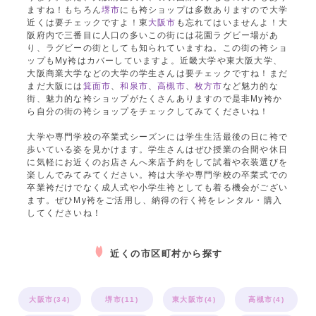
ますね！もちろん
堺市
にも袴ショップは多数ありますので大学
近くは要チェックですよ！東
大阪市
も忘れてはいませんよ！大
阪府内で三番目に人口の多いこの街には花園ラグビー場があ
り、ラグビーの街としても知られていますね。この街の袴ショ
ップもMy袴はカバーしていますよ。近畿大学や東大阪大学、
大阪商業大学などの大学の学生さんは要チェックですね！まだ
まだ大阪には
箕面市
、
和泉市
、
高槻市
、
枚方市
など魅力的な
街、魅力的な袴ショップがたくさんありますので是非My袴か
ら自分の街の袴ショップをチェックしてみてくださいね！
大学や専門学校の卒業式シーズンには学生生活最後の日に袴で
歩いている姿を見かけます。学生さんはぜひ授業の合間や休日
に気軽にお近くのお店さんへ来店予約をして試着や衣装選びを
楽しんでみてみてください。袴は大学や専門学校の卒業式での
卒業袴だけでなく成人式や小学生袴としても着る機会がござい
ます。ぜひMy袴をご活用し、納得の行く袴をレンタル・購入
してくださいね！
近くの市区町村から探す
大阪市(34)
堺市(11)
東大阪市(4)
高槻市(4)