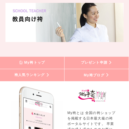
My袴トップ
プレゼント申請
袴人気ランキング
My袴ブログ
My袴とは 全国の袴ショップ
を掲載する日本最大級の袴
ポータルサイトです。 卒業