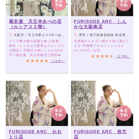
来店
来店
予約
予約
菊京屋 天王寺あべの店
FURISODE ARC しん
（ルシアス２階）
かな大阪南店
大阪市 / 天王寺駅より3分〜あべのルシアスの2階
堺市 / 地下鉄御堂筋線 新金岡駅 3番出口から徒歩5分
エリア最大級の品揃え❤️ 人気柄・
古典柄からモダン柄まで取り揃えて
新作・レトロなど豊富なジャンルで
ます♪卒業袴フルセットレンタル
大満足!! 卒業式の袴レンタル3500
15,300円～◎◎
円〜菊京屋。天王寺駅近で便利❤️
（17件）
（11件）
来店
来店
予約
予約
FURISODE ARC おお
FURISODE ARC 枚方
とり店
店