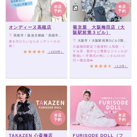
来店
来店
予約
予約
オンディーヌ高槻店
菊京屋 大阪梅田店（大
阪駅前第３ビル）
高槻市 / 阪急京都線「高槻市駅」より徒歩2分
大阪市 / 大阪駅前第3ビル2階～大阪・北新地・梅田各線より徒歩5分以内
差を付けたいならオンディーヌの
袴！
大阪梅田駅近で超便利!人気柄・く
すみ系・新作など豊富なジャンルが
（103件）
勢揃い! 卒業式の袴レンタル3500
円〜菊京屋❤️
（12件）
来店
来店
予約
予約
TAKAZEN 心斎橋店
FURISODE DOLL（フ