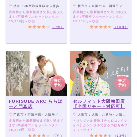
堺市 / JR阪和線鳳駅から徒歩10分
枚方市 / 京阪バス 国道田ノ口から徒歩7分 枚方教習所前
古典柄から最新振袖まで取り揃えて
古典柄から最新振袖まで取り揃えて
ます♪卒業袴フルセットレンタル
ます♪卒業袴フルセットレンタル
15,300円～◎◎
15,300円～◎◎
（7件）
（18件）
来店
来店
予約
予約
FURISODE ARC ららぽ
セルフィット大阪梅田店
ーと門真店
【全国リモート対応可】
門真市 / 京阪本線・大阪モノレール線「門真市駅」徒歩約8分 近畿自動車道「門真IC」から約0.5km
大阪市 / 大阪・北新地・大阪梅田・西梅田 各線より徒歩2分～10分
古典柄から最新振袖まで取り揃えて
＊オリジナル着物【チヒロコレクシ
ます♪卒業袴フルセットレンタル
ョン】がレンタルできるのはセルフ
15,300円～◎◎
ィットだけ＊
（7件）
（13件）