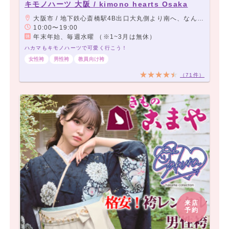
キモノハーツ 大阪 / kimono hearts Osaka
大阪市 / 地下鉄心斎橋駅4B出口大丸側より南へ、なんば駅14番出口より北へ徒歩2分（グリコ・かに道楽の看板近くの御堂筋沿いドンキホーテ向かいの2Fに一蘭があるビルの6F）
10:00〜19:00
年末年始、毎週水曜 （※1~3月は無休）
ハカマもキモノハーツで可愛く行こう！
女性袴
男性袴
教員向け袴
（71件）
来店
予約