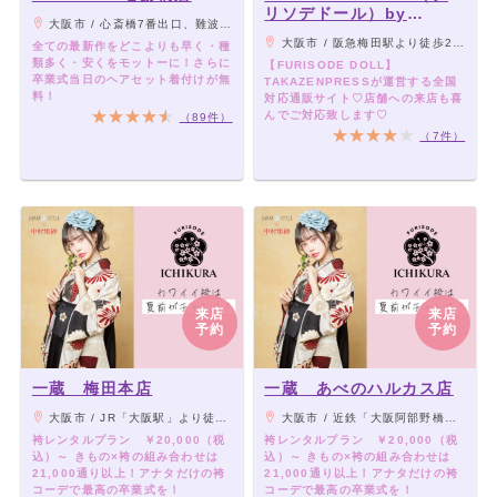
リソデドール）by
大阪市 / 心斎橋7番出口、難波駅25番出口から徒歩3分
TAKAZEN [通販可]
大阪市 / 阪急梅田駅より徒歩2分・地下鉄梅田駅より徒歩3分
全ての最新作をどこよりも早く・種
類多く・安くをモットーに！さらに
【FURISODE DOLL】
卒業式当日のヘアセット着付けが無
TAKAZENPRESSが運営する全国
料！
対応通販サイト♡店舗への来店も喜
んでご対応致します♡
（89件）
（7件）
来店
来店
予約
予約
一蔵 梅田本店
一蔵 あべのハルカス店
大阪市 / JR「大阪駅」より徒歩5分、各線「梅田駅」直結
大阪市 / 近鉄「大阪阿部野橋駅」、JR・地下鉄各線「天王寺駅」、阪堺上町線「天王寺駅前駅」 よりすぐ
袴レンタルプラン ￥20,000（税
袴レンタルプラン ￥20,000（税
込）～ きもの×袴の組み合わせは
込）～ きもの×袴の組み合わせは
21,000通り以上！アナタだけの袴
21,000通り以上！アナタだけの袴
コーデで最高の卒業式を！
コーデで最高の卒業式を！