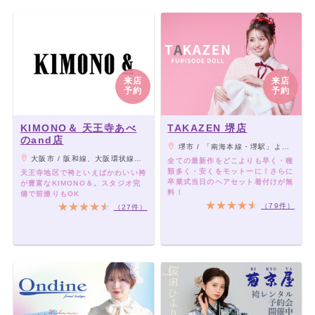
来店
来店
予約
予約
KIMONO＆ 天王寺あべ
TAKAZEN 堺店
のand店
堺市 / 「南海本線・堺駅」より西出口にて直結 !
大阪市 / 阪和線、大阪環状線、大和路線「JR天王寺駅」下車「ミオステーション1F中央口」より徒歩5分。 大阪メトロ御堂筋線「天王寺駅」下車「西改札」より徒歩5分。 大阪メトロ谷町線「阿部野駅」下車「北改札、1番出口」より徒歩3分。 阪堺電車「阿部野駅」下車徒歩3分。
全ての最新作をどこよりも早く・種
類多く・安くをモットーに！さらに
天王寺地区で袴といえばかわいい袴
卒業式当日のヘアセット着付けが無
が豊富なKIMONO＆。スタジオ完
料！
備で前撮りもOK
（79件）
（27件）