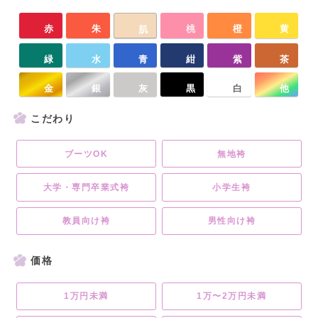
赤
朱
桃
橙
黄
肌
緑
水
青
紺
紫
茶
金
銀
灰
黒
白
他
こだわり
ブーツOK
無地袴
大学・専門卒業式袴
小学生袴
教員向け袴
男性向け袴
価格
1万円未満
1万〜2万円未満