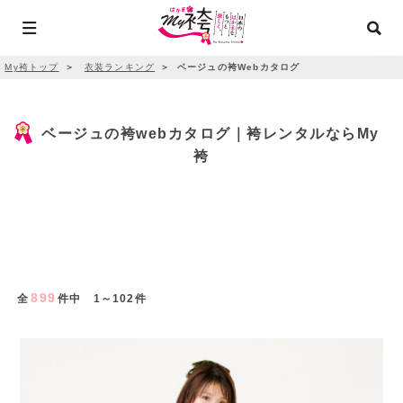
My袴トップ
＞
衣装ランキング
＞
ベージュの袴Webカタログ
ベージュの袴webカタログ｜袴レンタルならMy
袴
899
全
件中 1～102件