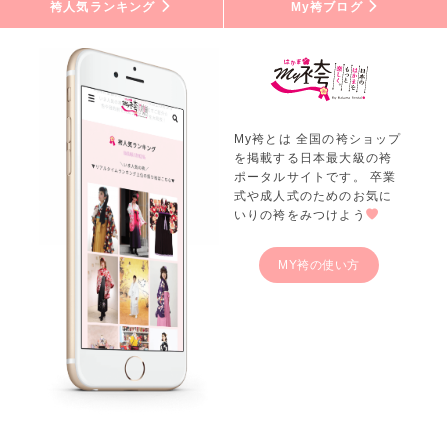
袴人気ランキング
My袴ブログ
My袴とは 全国の袴ショップ
を掲載する日本最大級の袴
ポータルサイトです。 卒業
式や成人式のためのお気に
いりの袴をみつけよう
MY袴の使い方