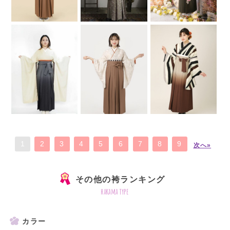
1
2
3
4
5
6
7
8
9
次へ»
その他の袴ランキング
hakama type
カラー