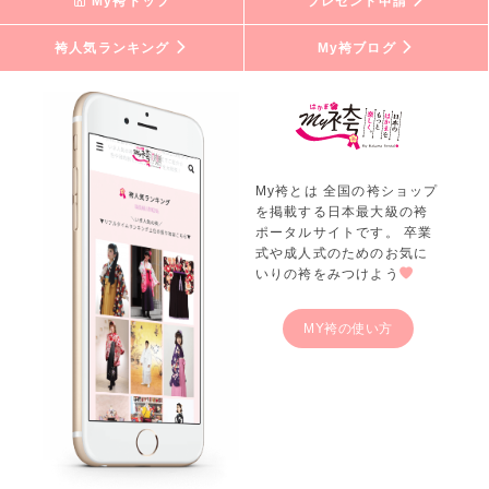
My袴トップ
プレゼント申請
袴人気ランキング
My袴ブログ
My袴とは 全国の袴ショップ
を掲載する日本最大級の袴
ポータルサイトです。 卒業
式や成人式のためのお気に
いりの袴をみつけよう
MY袴の使い方