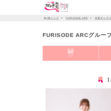
My袴トップ
＞
FURISODE ARC
＞
衣装ギャラ
FURISODE ARCグル
TOP
【