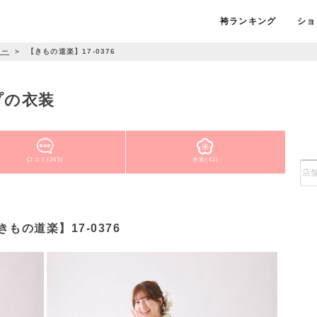
袴ランキング
ショ
リー
＞
【きもの道楽】17-0376
ープの衣装
口コミ(265)
衣装(41)
きもの道楽】17-0376