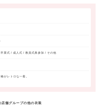
ト
業式 / 成人式 / 教員式典参加 / その他
女椿がレトロな一着。
の店舗グループの他の衣装