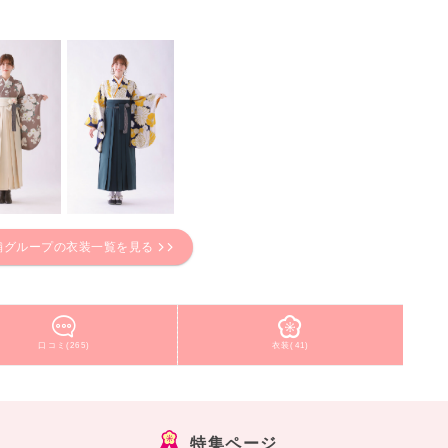
舗グループの衣装一覧を見る
口コミ(265)
衣装(41)
特集ページ