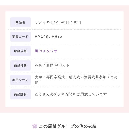
ラフィネ [RM148] [RH85]
商品名
RM148 / RH85
商品コード
風のスタジオ
取扱店舗
赤色 / 着物/袴セット
商品形態
大学・専門卒業式 / 成人式 / 教員式典参加 / その
利用シーン
他
たくさんのステキな袴をご用意しています
商品説明
この店舗グループの他の衣装