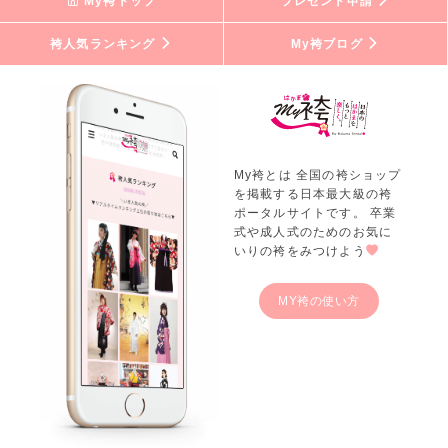
My袴トップ
プレゼント申請
袴人気ランキング
My袴ブログ
My袴とは 全国の袴ショップ
を掲載する日本最大級の袴
ポータルサイトです。 卒業
式や成人式のためのお気に
いりの袴をみつけよう
MY袴の使い方