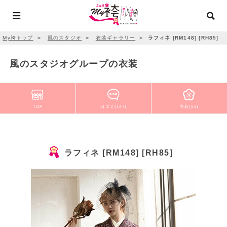
My袴トップ
＞
風のスタジオ
＞
衣装ギャラリー
＞
ラフィネ [RM148] [RH85]
風のスタジオグループの衣装
TOP
口コミ(147)
衣装(55)
ラフィネ [RM148] [RH85]