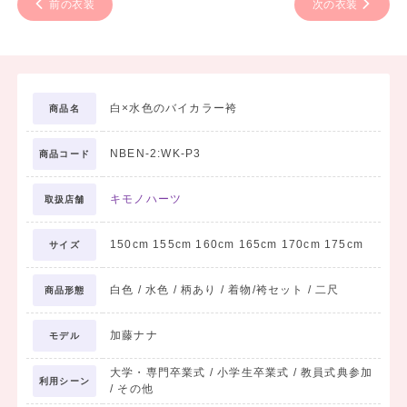
前の衣装
次の衣装
白×水色のバイカラー袴
商品名
NBEN-2:WK-P3
商品コード
キモノハーツ
取扱店舗
150cm 155cm 160cm 165cm 170cm 175cm
サイズ
白色 / 水色 / 柄あり / 着物/袴セット / 二尺
商品形態
加藤ナナ
モデル
大学・専門卒業式 / 小学生卒業式 / 教員式典参加
利用シーン
/ その他