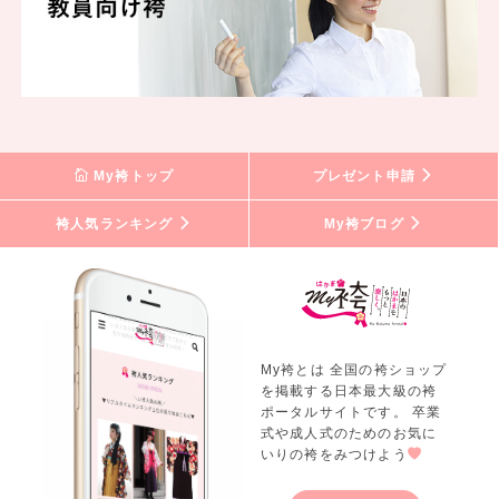
My袴トップ
プレゼント申請
袴人気ランキング
My袴ブログ
My袴とは 全国の袴ショップ
を掲載する日本最大級の袴
ポータルサイトです。 卒業
式や成人式のためのお気に
いりの袴をみつけよう