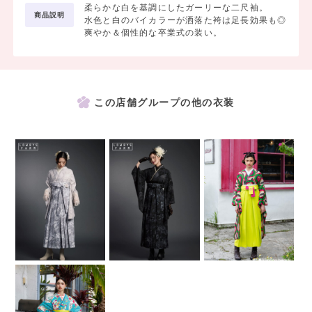
柔らかな白を基調にしたガーリーな二尺袖。
商品説明
水色と白のバイカラーが洒落た袴は足長効果も◎
爽やか＆個性的な卒業式の装い。
この店舗グループの他の衣装