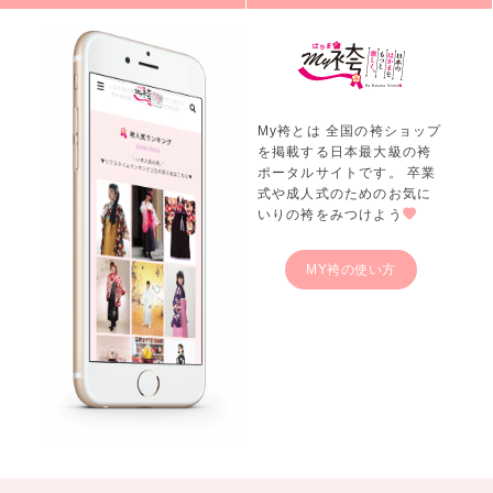
My袴とは 全国の袴ショップ
を掲載する日本最大級の袴
ポータルサイトです。 卒業
式や成人式のためのお気に
いりの袴をみつけよう
MY袴の使い方