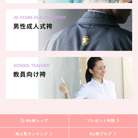
My袴トップ
プレゼント申請
袴人気ランキング
My袴ブログ