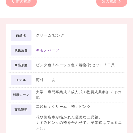
前の衣装
次の衣装
クリーム/ピンク
商品名
キモノハーツ
取扱店舗
ピンク色 / ベージュ色 / 着物/袴セット / 二尺
商品形態
河村ここあ
モデル
大学・専門卒業式 / 成人式 / 教員式典参加 / その
利用シーン
他
二尺袖：クリーム 袴：ピンク
商品説明
花や御所車が描かれた優美な二尺袖。
くすみピンクの袴を合わせて、卒業式はフェミニ
ンに。