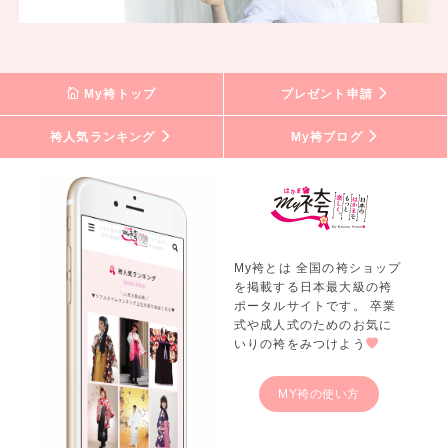
My袴トップ
プレゼント申請
袴人気ランキング
My袴ブログ
My袴とは 全国の袴ショップ
を掲載する日本最大級の袴
ポータルサイトです。 卒業
式や成人式のためのお気に
いりの袴をみつけよう
MY袴の使い方