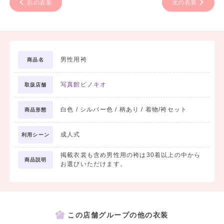
前の衣装
次の衣装
男性用袴
商品名
写真館ピノキオ
取扱店舗
白色 / シルバー色 / 柄あり / 着物/袴セット
商品形態
成人式
利用シーン
掲載衣裳も含め男性用の袴は30着以上の中から
商品説明
お選びいただけます。
この店舗グループの他の衣装