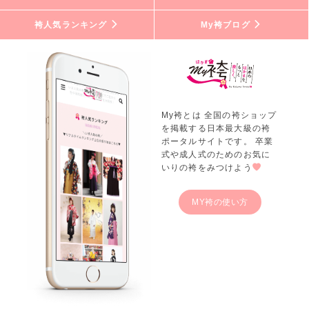
袴人気ランキング
My袴ブログ
My袴とは 全国の袴ショップ
を掲載する日本最大級の袴
ポータルサイトです。 卒業
式や成人式のためのお気に
いりの袴をみつけよう
MY袴の使い方