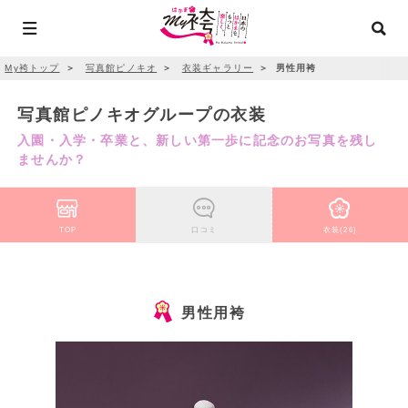
My袴トップ
＞
写真館ピノキオ
＞
衣装ギャラリー
＞
男性用袴
写真館ピノキオグループの衣装
入園・入学・卒業と、新しい第一歩に記念のお写真を残し
ませんか？
TOP
口コミ
衣装(26)
男性用袴