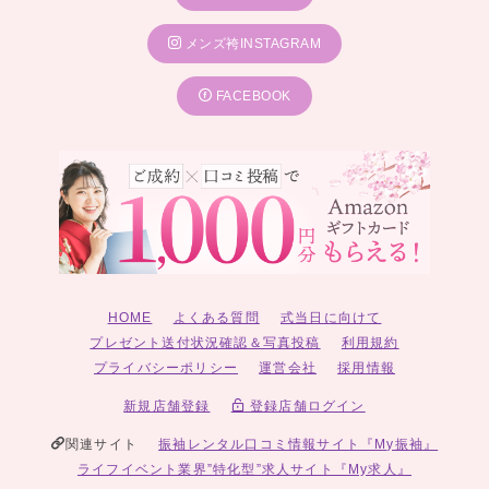
メンズ袴INSTAGRAM
FACEBOOK
HOME
よくある質問
式当日に向けて
プレゼント送付状況確認＆写真投稿
利用規約
プライバシーポリシー
運営会社
採用情報
新規店舗登録
登録店舗ログイン
関連サイト
振袖レンタル口コミ情報サイト『My振袖』
ライフイベント業界”特化型”求人サイト『My求人』