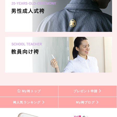
My袴トップ
プレゼント申請
袴人気ランキング
My袴ブログ