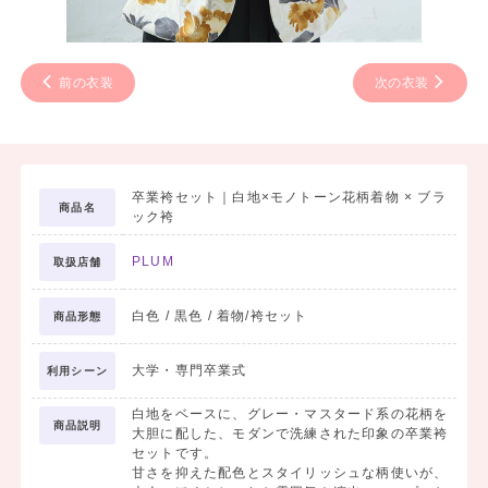
前の衣装
次の衣装
卒業袴セット｜白地×モノトーン花柄着物 × ブラ
商品名
ック袴
PLUM
取扱店舗
白色 / 黒色 / 着物/袴セット
商品形態
大学・専門卒業式
利用シーン
白地をベースに、グレー・マスタード系の花柄を
商品説明
大胆に配した、モダンで洗練された印象の卒業袴
セットです。
甘さを抑えた配色とスタイリッシュな柄使いが、