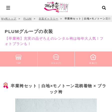
My袴トップ
＞
PLUM
＞
衣装ギャラリー
＞
卒業袴セット｜白地×モノトーン花柄着
PLUMグループの衣装
【卒業袴】充実の品ぞろえのレンタル袴は毎年大人気！フ
ォトプランも！
TOP
口コミ(7)
衣装(7)
卒業袴セット｜白地×モノトーン花柄着物 × ブラ
ック袴