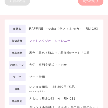
前の衣装
次の衣装
RAFFINE -mocha（ラフィネ モカ） RM-193
商品名
フォトスタジオ シャレニー
取扱店舗
黒色 / 黒色 / 柄あり / 着物/袴セット / 二尺
商品形態
大学・専門卒業式 / その他
利用シーン
ブーツ着用
ブーツ
レンタル価格 85,800円 (税込）
価格
※85,800(税込)
きもの：RM-193 袴：RH-111
商品説明
※レンタル価格は、きもの・半巾帯・袴のセット