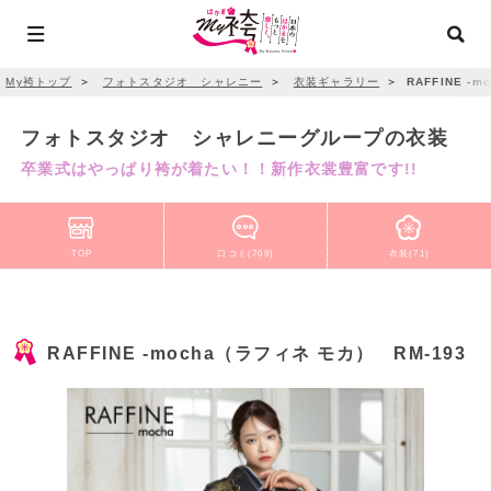
My袴トップ
＞
フォトスタジオ シャレニー
＞
衣装ギャラリー
＞
RAFFINE -
フォトスタジオ シャレニーグループの衣装
卒業式はやっぱり袴が着たい！！新作衣裳豊富です!!
TOP
口コミ(709)
衣装(71)
RAFFINE -mocha（ラフィネ モカ） RM-193