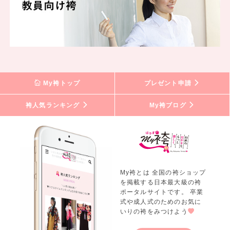
My袴トップ
プレゼント申請
袴人気ランキング
My袴ブログ
My袴とは 全国の袴ショップ
を掲載する日本最大級の袴
ポータルサイトです。 卒業
式や成人式のためのお気に
いりの袴をみつけよう