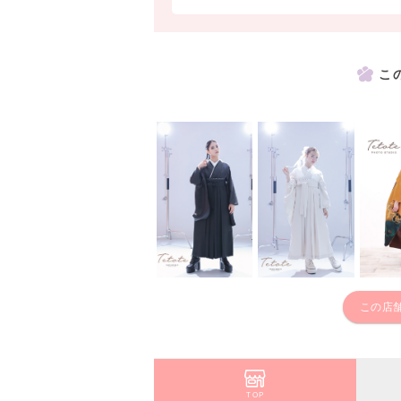
こ
この店
TOP