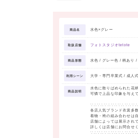
水色×グレー
商品名
フォトスタジオtetote
取扱店舗
水色 / グレー色 / 柄あり 
商品形態
大学・専門卒業式 / 成人式
利用シーン
水色に散りばめられた花
商品説明
可憐で上品な印象を与え
∵∴∵∴∵∴∵∴∵∴∵∴∵
各店人気ブランド衣裳多
着物・袴の組み合わせは
店舗によっては展示され
詳しくは店舗にお問合せ
∵∴∵∴∵∴∵∴∵∴∵∴∵