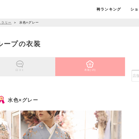
袴ランキング
ショ
ャラリー
＞
水色×グレー
グループの衣装
口コミ
衣装(15)
水色×グレー