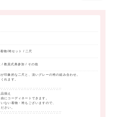
/ 着物/袴セット / 二尺
 / 教員式典参加 / その他
柄が印象的な二尺と、淡いグレーの袴の組み合わせ。
てくれます。
∴∵∴∵∴∵∴∵∴∵∴∵∴∵∴∵∴∵∴∵∴∵
数品揃え
自由にコーディネートできます。
ていない着物・袴もございますので、
ください。
∴∵∴∵∴∵∴∵∴∵∴∵∴∵∴∵∴∵∴∵∴∵