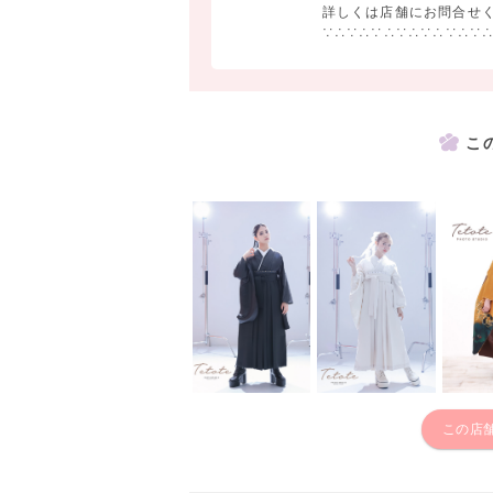
詳しくは店舗にお問合せ
∵∴∵∴∵∴∵∴∵∴∵∴∵
こ
この店