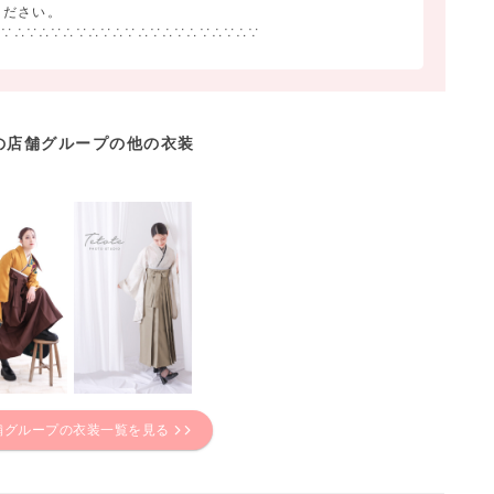
ください。
∴∵∴∵∴∵∴∵∴∵∴∵∴∵∴∵∴∵∴∵∴∵
の店舗グループの他の衣装
舗グループの衣装一覧を見る