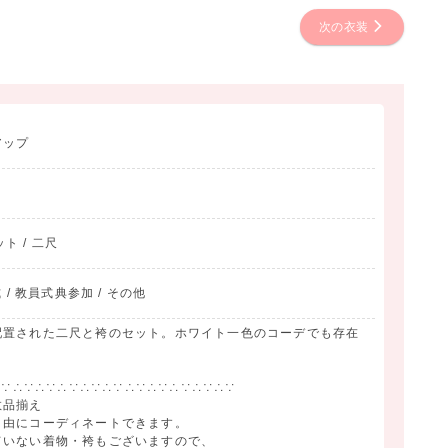
次の衣装
アップ
ット / 二尺
 / 教員式典参加 / その他
配置された二尺と袴のセット。ホワイト一色のコーデでも存在
∴∵∴∵∴∵∴∵∴∵∴∵∴∵∴∵∴∵∴∵∴∵
数品揃え
自由にコーディネートできます。
ていない着物・袴もございますので、