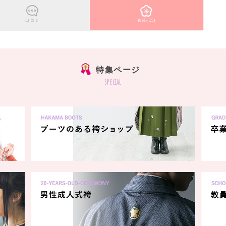
口コミ
衣装(15)
特集ページ
special