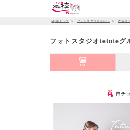
My袴トップ
＞
フォトスタジオtetote
＞
衣装ギ
フォトスタジオtetote
TOP
白チ