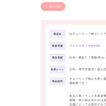
前の衣装
白チューリップ柄セット
商品名
フォトスタジオtetote
取扱店舗
白色 / 柄あり / 着物/袴セ
商品形態
大学・専門卒業式 / 成人式
利用シーン
チューリップ柄が大胆に
商品説明
感抜群です！
∵∴∵∴∵∴∵∴∵∴∵∴∵
各店人気ブランド衣裳多
着物・袴の組み合わせは
店舗によっては展示され