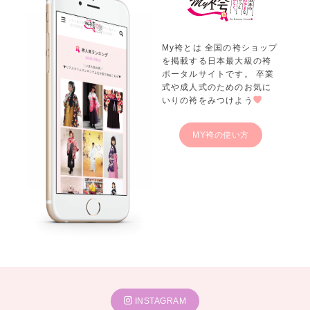
My袴とは 全国の袴ショップ
を掲載する日本最大級の袴
ポータルサイトです。 卒業
式や成人式のためのお気に
いりの袴をみつけよう
MY袴の使い方
INSTAGRAM