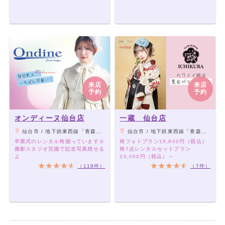
来店
来店
予約
予約
オンディーヌ仙台店
一蔵 仙台店
仙台市 / 地下鉄東西線「青森通り一番町駅」南1出口より徒歩1分
仙台市 / 地下鉄東西線「青森通り一番町駅」南1出口より徒歩1分
卒業式のレンタル袴揃っています☆
袴フォトプラン19,800円（税込）
撮影スタジオ完備で記念写真残せる
袴7点レンタルセットプラン
よ
20,000円（税込）～
（119件）
（7件）