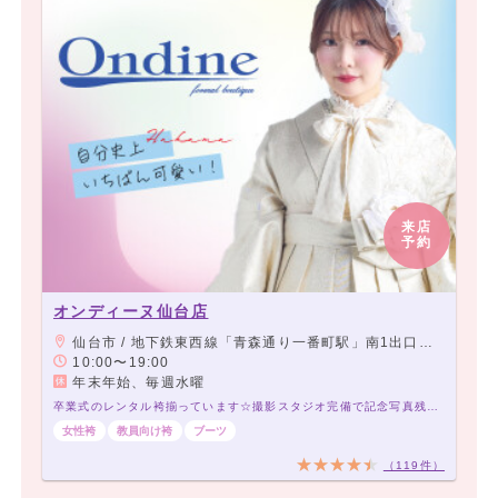
来店
予約
オンディーヌ仙台店
仙台市 / 地下鉄東西線「青森通り一番町駅」南1出口より徒歩1分
10:00〜19:00
年末年始、毎週水曜
卒業式のレンタル袴揃っています☆撮影スタジオ完備で記念写真残せるよ
女性袴
教員向け袴
ブーツ
（119件）