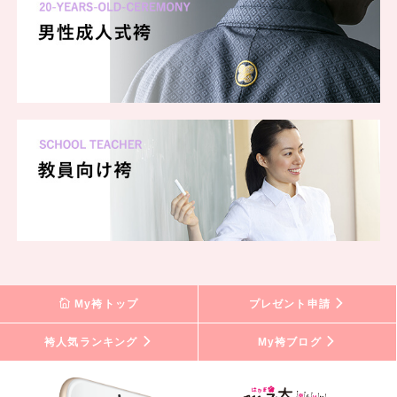
My袴トップ
プレゼント申請
袴人気ランキング
My袴ブログ