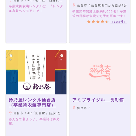
仙台市 / JR・地下鉄「仙台駅」より徒歩5分
コ店
仙台市 / 仙台駅西口から徒歩3分
卒業式袴衣裳レンタルは 「レンタ
ル衣裳ベルモア」で！
卒業式年間施工数約8,000名！卒業
式の日程が未定でも予約可能です！
（108件）
鈴乃屋レンタル仙台店
アミブライダル 長町館
（卒業袴衣装専門店）
仙台市 /
仙台市 / JR「仙台駅」徒歩5分
みんなで着ようよ、卒業袴は鈴乃
屋。