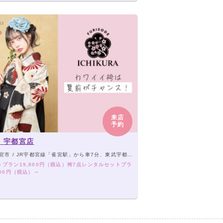
来店
予約
 宇都宮店
R宇都宮線「雀宮駅」から車7分、東武宇都宮線「江曽島駅」「西川田駅」から車4分／北関東道路「壬生IC」から車10分、「宇都宮上三川IC」から車10分
トプラン19,800円（税込）袴7点レンタルセットプラ
,000円（税込）～