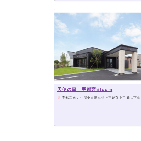
天使の森 宇都宮Bloom
宇都宮市 / 北関東自動車道で宇都宮上三川IC下車、新4号バイパス・平成通り経由で