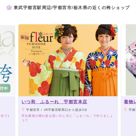
東武宇都宮駅周辺/宇都宮市/栃木県の近くの袴ショップ
いつ和 ふるーれ 宇都宮本店
着物
宇都宮市 / JR宇都宮駅西口から徒歩3分
宇都
全て1
学生最後の晴れ姿を思い出と共に「ふるーれ」で作りましょ
う♡