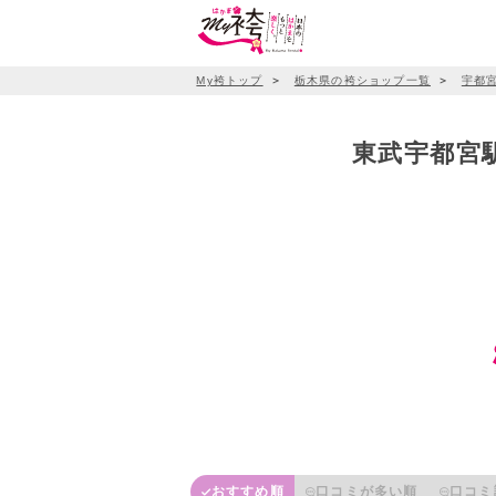
My袴トップ
＞
栃木県の袴ショップ一覧
＞
宇都
東武宇都宮駅
おすすめ順
口コミが多い順
口コミ