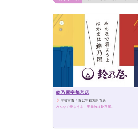
鈴乃屋宇都宮店
宇都宮市 / 東武宇都宮駅直結
みんなで着ようよ、卒業袴は鈴乃屋。