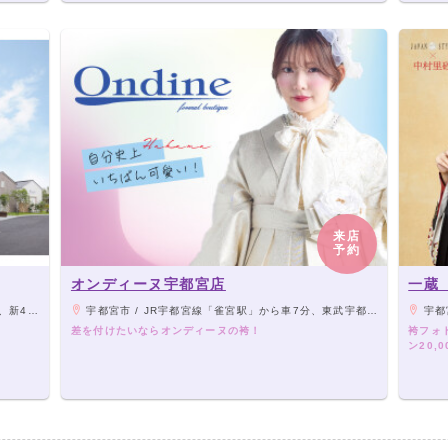
来店
予約
オンディーヌ宇都宮店
一蔵
約10分。
宇都宮市 / JR宇都宮線「雀宮駅」から車7分、東武宇都宮線「江曽島駅」「西川田駅」から車4分／北関東道路「壬生IC」から車10分、「宇都宮上三川IC」から車10分
宇都宮市 / J
差を付けたいならオンディーヌの袴！
袴フォ
ン20