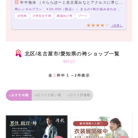
年中無休 （※ららぽーと名古屋みなとアクルスに準じます。）
袴レンタルプラン ￥20,000（税込）～ きもの×袴の組み合わせは21,000通り以上！アナタだけの袴コーデで最高の卒業式を！
女性袴
小学生女子袴
教員向け袴
ブーツ
（8件）
北区/名古屋市/愛知県の袴ショップ一覧
shop list
2
全
件中 1 ～2件表示
おすすめ順
口コミが多い順
口コミ評価順