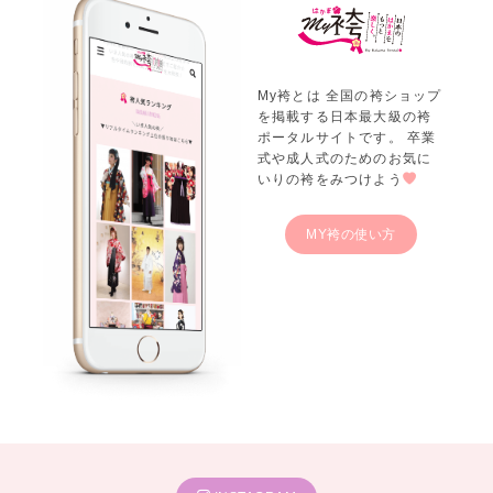
My袴とは 全国の袴ショップ
を掲載する日本最大級の袴
ポータルサイトです。 卒業
式や成人式のためのお気に
いりの袴をみつけよう
MY袴の使い方