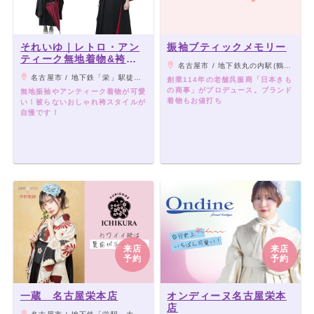
それいゆ｜レトロ・アン
振袖ブティックメモリー
ティーク無地着物&袴レ
名古屋市 / 地下鉄丸の内駅(鶴舞線/桜通線)8番出口から徒歩2分
ンタル
名古屋市 / 地下鉄「栄」駅徒歩3分・「久屋大通」駅徒歩1分 TV塔目の前「ケーキHARBS]本店ビル９F
創業114年の老舗呉服商「日本きも
の商事」がプロデュース。ブランド
無地振袖やアンティーク着物が可愛
着物もお値打ち
い！被らないおしゃれ袴スタイルが
自慢です！
来店
来店
予約
予約
一蔵 名古屋栄本店
オンディーヌ名古屋栄本
店