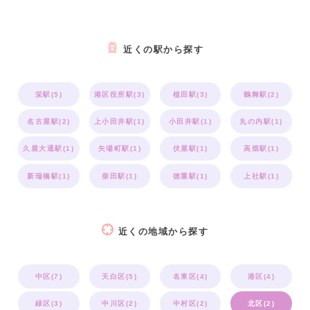
近くの駅から探す
栄駅(5)
港区役所駅(3)
植田駅(3)
鶴舞駅(2)
名古屋駅(2)
上小田井駅(1)
小田井駅(1)
丸の内駅(1)
久屋大通駅(1)
矢場町駅(1)
伏屋駅(1)
高畑駅(1)
新瑞橋駅(1)
柴田駅(1)
徳重駅(1)
上社駅(1)
近くの地域から探す
中区(7)
天白区(5)
名東区(4)
港区(4)
緑区(3)
中川区(2)
中村区(2)
北区(2)