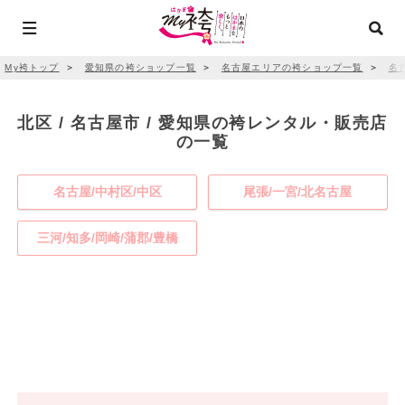
My袴トップ
＞
愛知県の袴ショップ一覧
＞
名古屋エリアの袴ショップ一覧
＞
名
北区 / 名古屋市 / 愛知県の袴レンタル・販売店
の一覧
名古屋/中村区/中区
尾張/一宮/北名古屋
三河/知多/岡崎/蒲郡/豊橋