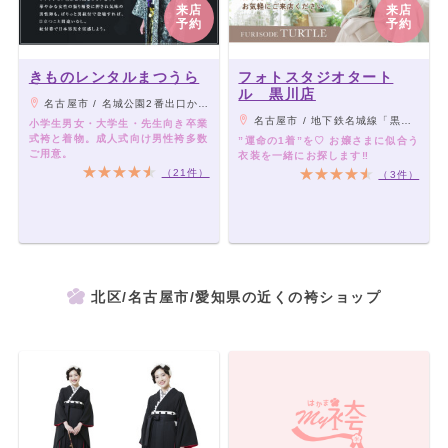
来店
来店
予約
予約
きものレンタルまつうら
フォトスタジオタート
ル 黒川店
名古屋市 / 名城公園2番出口から徒歩5分
名古屋市 / 地下鉄名城線「黒川駅」より徒歩7分
小学生男女・大学生・先生向き卒業
式袴と着物。成人式向け男性袴多数
”運命の1着”を♡ お嬢さまに似合う
ご用意。
衣装を一緒にお探します‼︎
（21件）
（3件）
北区/名古屋市/愛知県の近くの袴ショップ