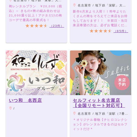
名古屋市 / 地下鉄「栄駅」大同特殊鋼Phenixスクエア（旧クリスタル広場）7番（S7a）出口より徒歩3分
名古屋市 / 地下鉄「栄駅」大同特殊鋼Phenixスクエア（旧クリスタル広場）7番（S7a）出口より徒歩3分
袴レンタルプラン ￥20,000（税
込）～ きもの×袴の組み合わせは
新作4月末より入荷！！昨年よりた
21,000通り以上！アナタだけの袴
くさんの袴をそろえてご来店をお待
コーデで最高の卒業式を！
ちしております！！ ※前日・当日
来店希望の方は、必ずお電話くださ
（23件）
い♪
（85件）
来店
予約
いつ和 名西店
セルフィット名古屋店
【全国リモート対応可】
/
名古屋市 / 地下鉄「栄駅（7番出口）」徒歩5分 地下鉄「矢場町駅（6番出口）」徒歩2分
＊オリジナル着物【チヒロコレクシ
ョン】がレンタルできるのはセルフ
ィットだけ＊