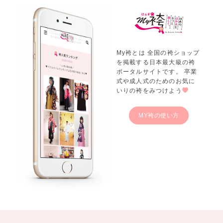
My袴とは 全国の袴ショップ
を掲載する日本最大級の袴
ポータルサイトです。 卒業
式や成人式のためのお気に
いりの袴をみつけよう
MY袴の使い方