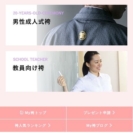
My袴トップ
プレゼント申請
袴人気ランキング
My袴ブログ