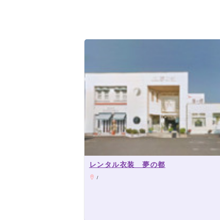
レンタル衣装 夢の都
/