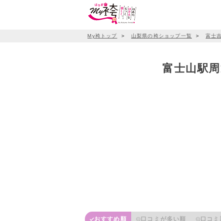
My袴トップ
＞
山梨県の袴ショップ一覧
＞
富士
富士山駅周
おすすめ順
口コミが多い順
口コミ