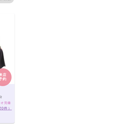
来店
予約
分
ジオ完備
20件）