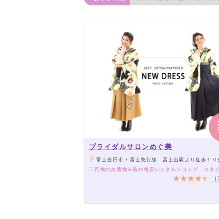
ブライダルサロンめぐ美
富士吉田市 / 富士急行線 富士山駅より徒歩１０
二尺袖のお着物＆袴の格安レンタルショップ スタ
（