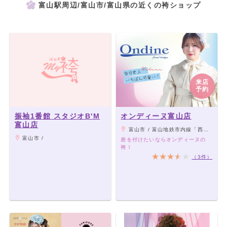
富山駅周辺/富山市/富山県の近くの袴ショップ
来店
予約
振袖1番館 スタジオB'M
オンディーヌ富山店
富山店
富山市 / 富山地鉄市内線「西町駅」徒歩2分
富山市 /
差を付けたいならオンディーヌの
袴！
（3件）