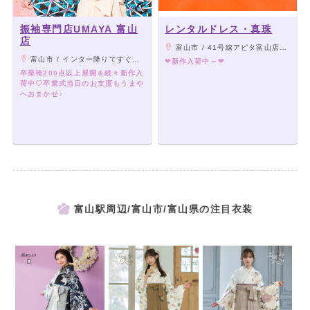
振袖専門店UMAYA 富山
レンタルドレス・真珠
店
富山市 / 41号線アピタ富山店さん南隣り黄色いビル1F
富山市 / インター降りてすぐ！（旧ウェルウェルドーナッツ）
❤新作入荷中～❤
卒業袴200点以上展開＆続々新作入
荷中♡卒業式当日のお支度もうまや
へおまかせ♪
富山駅周辺/富山市/富山県の注目衣装