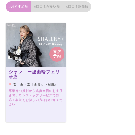
おすすめ順
口コミが多い順
口コミ評価順
来店
予約
シャレニー総曲輪フェリ
オ店
富山市 / 富山市電をご利用の場合 グランドプラザ前停留場より徒歩約1分 JR・あいの風とやま鉄道をご利用の場合 富山駅より徒歩約20分 富山地方鉄道をご利用の場合 富山駅より市内電車(西町)徒歩約3分 富山駅より市内電車(グランドプラザ前)徒歩約1分
卒業袴の撮影から式典当日のお支度
まで、ワンストップサービスで対
応！衣裳をお探しの方はお任せくだ
さい！