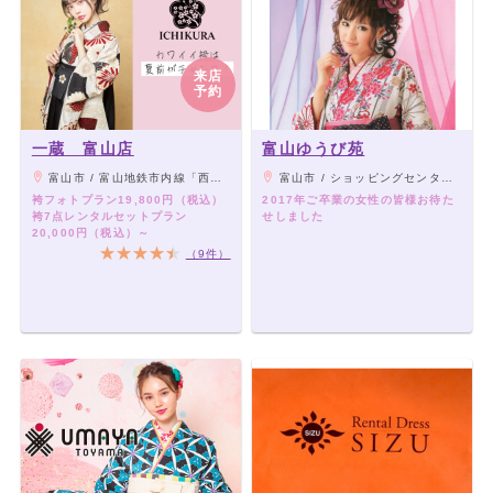
来店
予約
一蔵 富山店
富山ゆうび苑
富山市 / 富山地鉄市内線「西町駅」徒歩2分
富山市 / ショッピングセンターアピアさんから車で2分 片口眼科さん隣
袴フォトプラン19,800円（税込）
2017年ご卒業の女性の皆様お待た
袴7点レンタルセットプラン
せしました
20,000円（税込）～
（9件）