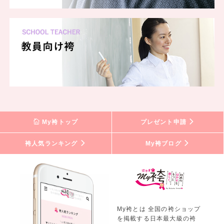
My袴トップ
プレゼント申請
袴人気ランキング
My袴ブログ
My袴とは 全国の袴ショップ
を掲載する日本最大級の袴